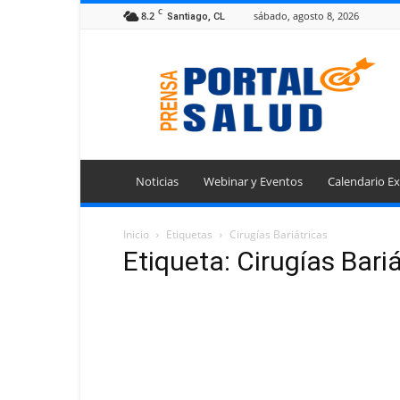
C
8.2
sábado, agosto 8, 2026
Santiago, CL
Portal
Prensa
Salud
Noticias
Webinar y Eventos
Calendario Ex
Inicio
Etiquetas
Cirugías Bariátricas
Etiqueta: Cirugías Bari