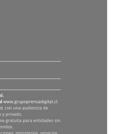
d.
l
www.grupoprensadigital.cl
.
ad, con una audiencia de
 y privado.
rma gratuita para entidades sin
enidos.
iones, ministerios, servicios