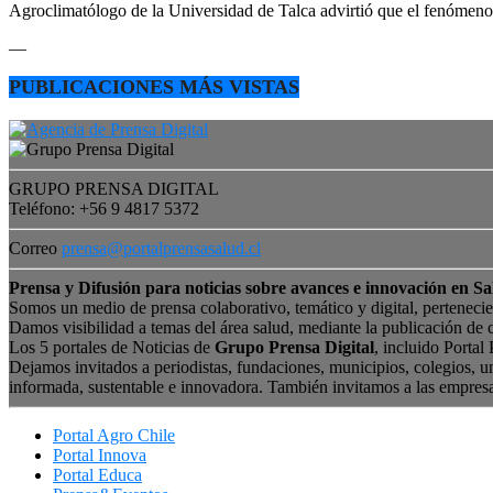
Agroclimatólogo de la Universidad de Talca advirtió que el fenómeno e
—
PUBLICACIONES MÁS VISTAS
GRUPO PRENSA DIGITAL
Teléfono: +56 9 4817 5372
Correo
prensa@portalprensasalud.cl
Prensa y Difusión para noticias sobre avances e innovación en Sa
Somos un medio de prensa colaborativo, temático y digital, perteneci
Damos visibilidad a temas del área salud, mediante la publicación de 
Los 5 portales de Noticias de
Grupo Prensa Digital
, incluido Portal
Dejamos invitados a periodistas, fundaciones, municipios, colegios, u
informada, sustentable e innovadora. También invitamos a las empres
Portal Agro Chile
Portal Innova
Portal Educa