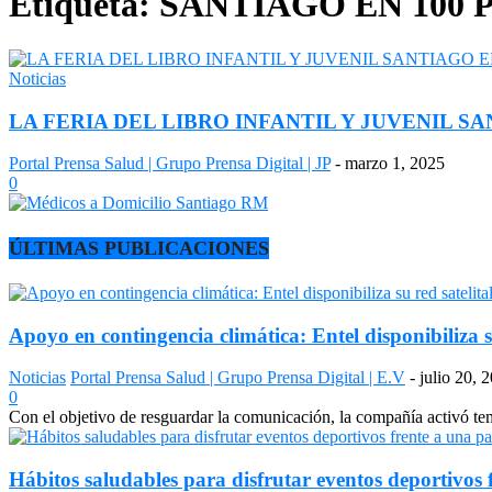
Etiqueta: SANTIAGO EN 100
Noticias
LA FERIA DEL LIBRO INFANTIL Y JUVENIL SA
Portal Prensa Salud | Grupo Prensa Digital | JP
-
marzo 1, 2025
0
ÚLTIMAS PUBLICACIONES
Apoyo en contingencia climática: Entel disponibiliza s
Noticias
Portal Prensa Salud | Grupo Prensa Digital | E.V
-
julio 20, 
0
Con el objetivo de resguardar la comunicación, la compañía activó temp
Hábitos saludables para disfrutar eventos deportivos 