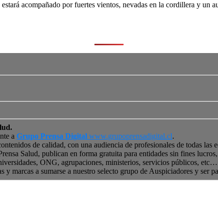
stará acompañado por fuertes vientos, nevadas en la cordillera y un au
lud.
ente a
Grupo Prensa Digital
www.grupoprensadigital.cl
.
contenidos de calidad, con una audiencia de profesionales de todas las 
 Prensa Salud, publican en forma gratuita para entidades sin fines lucro
niversidades, ONG, agrupaciones, ministerios, servicios públicos, etc… 
as y marcas a sumarse a nuestro selecto grupo de Auspiciadores y ser p