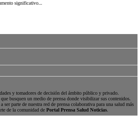
mento significativo...
edades y tomadores de decisión del ámbito público y privado.
s, que busquen un medio de prensa donde visibilizar sus contenidos.
a ser parte de nuestra red de prensa colaborativa para una salud más
arte de la comunidad de
Portal Prensa Salud Noticias
.