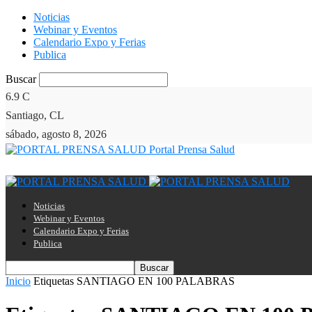
Noticias
Webinar y Eventos
Calendario Expo y Ferias
Publica
Buscar
6.9
C
Santiago, CL
sábado, agosto 8, 2026
Portal Prensa Salud
Noticias
Webinar y Eventos
Calendario Expo y Ferias
Publica
Inicio
Etiquetas
SANTIAGO EN 100 PALABRAS