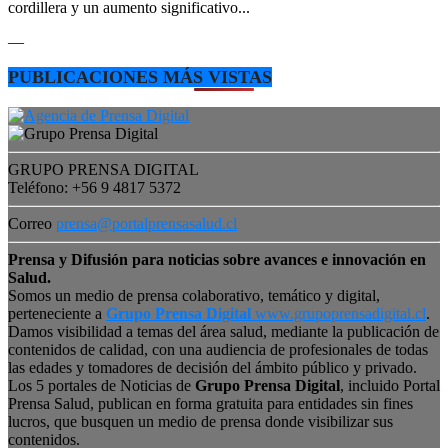
cordillera y un aumento significativo...
—
PUBLICACIONES MÁS VISTAS
GRUPO PRENSA DIGITAL
Teléfono: +56 9 4817 5372
Correo
prensa@portalprensasalud.cl
Prensa y Difusión para noticias sobre avances e innovación en
Salud.
Somos un medio de prensa colaborativo, temático y digital,
perteneciente a
Grupo Prensa Digital
www.grupoprensadigital.cl
.
Damos visibilidad a temas del área salud, mediante la publicación de
contenidos de calidad, con una audiencia de profesionales de todas
las edades y tomadores de decisión del ámbito público y privado.
Los 5 portales de Noticias de
Grupo Prensa Digital
, incluido Portal
Prensa Salud, publican en forma gratuita para entidades sin fines
lucros, que busquen un medio de prensa donde visibilizar sus
contenidos.