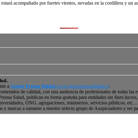
stará acompañado por fuertes vientos, nevadas en la cordillera y un au
lud.
ente a
Grupo Prensa Digital
www.grupoprensadigital.cl
.
contenidos de calidad, con una audiencia de profesionales de todas las 
 Prensa Salud, publican en forma gratuita para entidades sin fines lucro
niversidades, ONG, agrupaciones, ministerios, servicios públicos, etc… 
as y marcas a sumarse a nuestro selecto grupo de Auspiciadores y ser p