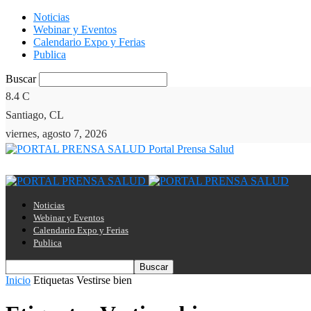
Noticias
Webinar y Eventos
Calendario Expo y Ferias
Publica
Buscar
8.4
C
Santiago, CL
viernes, agosto 7, 2026
Portal Prensa Salud
Noticias
Webinar y Eventos
Calendario Expo y Ferias
Publica
Inicio
Etiquetas
Vestirse bien