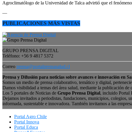
Agroclimatólogo de la Universidad de Talca advirtió que el fenómeno e
—
PUBLICACIONES MÁS VISTAS
GRUPO PRENSA DIGITAL
Teléfono: +56 9 4817 5372
Correo
prensa@portalprensasalud.cl
Prensa y Difusión para noticias sobre avances e innovación en Sa
Somos un medio de prensa colaborativo, temático y digital, perteneci
Damos visibilidad a temas del área salud, mediante la publicación de 
Los 5 portales de Noticias de
Grupo Prensa Digital
, incluido Portal
Dejamos invitados a periodistas, fundaciones, municipios, colegios, u
informada, sustentable e innovadora. También invitamos a las empres
Portal Agro Chile
Portal Innova
Portal Educa