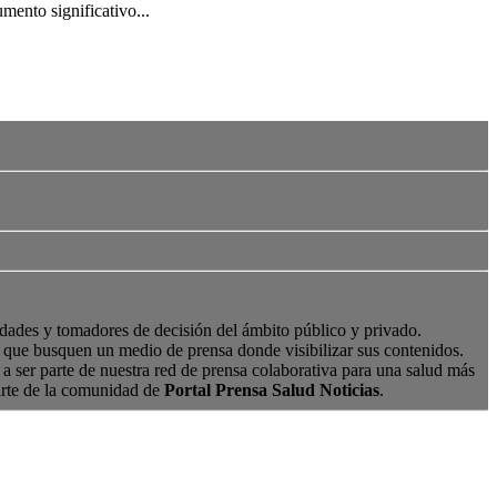
mento significativo...
edades y tomadores de decisión del ámbito público y privado.
s, que busquen un medio de prensa donde visibilizar sus contenidos.
a ser parte de nuestra red de prensa colaborativa para una salud más
arte de la comunidad de
Portal Prensa Salud Noticias
.