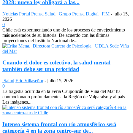
2028: nueva ley obligará a las...
Noticias
Portal Prensa Salud | Grupo Prensa Digital | F.M
-
julio 15,
2026
0
Chile está experimentando uno de los procesos de envejecimiento
más acelerados de su historia. De acuerdo con las últimas
proyecciones del Instituto Nacional de...
Cuando el dolor es colectivo, la salud mental
también debe ser una prioridad
Salud
Eric Villaseñor
-
julio 15, 2026
0
La tragedia ocurrida en la Feria Caupolicán de Viña del Mar ha
conmocionado profundamente a la Región de Valparaíso y al país.
Las imágenes,...
Intenso sistema frontal con río atmosférico será
categoría 4 en la zona centro-sur de...