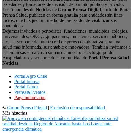
las edades y tomadores de decisión del ámbito público y privado.
Los 5 portales de Noticias de
Grupo Prensa Digital
, incluido Portal
Prensa Salud, publican en forma gratuita para entidades sin fines
lucros, que busquen un medio de prensa donde visibilizar sus
contenidos.
Dejamos invitados a periodistas, fundaciones, municipios, colegios,
universidades, ONG, agrupaciones, ministerios, servicios públicos,
etc… a ser parte de nuestra red de prensa colaborativa para una
salud más informada, sustentable e innovadora. También invitamos a
las empresas y marcas a sumarse a nuestro selecto grupo de
Auspiciadores y ser parte de la comunidad de
Portal Prensa Salud
Noticias
.
Portal Agro Chile
Portal Innova
Portal Educa
Prensa&Eventos
Paga online aquí
©
Grupo Prensa Digital
|
Exclusión de responsabilidad
Más historias