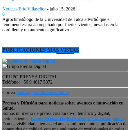
Noticias
Eric Villaseñor
-
julio 15, 2026
0
Agroclimatólogo de la Universidad de Talca advirtió que el
fenómeno estará acompañado por fuertes vientos, nevadas en la
cordillera y un aumento significativo...
—
PUBLICACIONES MÁS VISTAS
GRUPO PRENSA DIGITAL
Teléfono: +56 9 4817 5372
Correo
prensa@portalprensasalud.cl
Prensa y Difusión para noticias sobre avances e innovación en
Salud.
Somos un medio de prensa colaborativo, temático y digital,
perteneciente a
Grupo Prensa Digital
www.grupoprensadigital.cl
.
Damos visibilidad a temas del área salud, mediante la publicación de
contenidos de calidad, con una audiencia de profesionales de todas