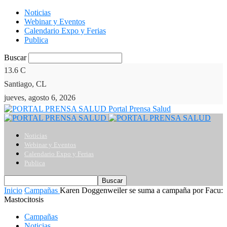
Noticias
Webinar y Eventos
Calendario Expo y Ferias
Publica
Buscar
13.6
C
Santiago, CL
jueves, agosto 6, 2026
Portal Prensa Salud
Noticias
Webinar y Eventos
Calendario Expo y Ferias
Publica
Inicio
Campañas
Karen Doggenweiler se suma a campaña por Facu:
Mastocitosis
Campañas
Noticias