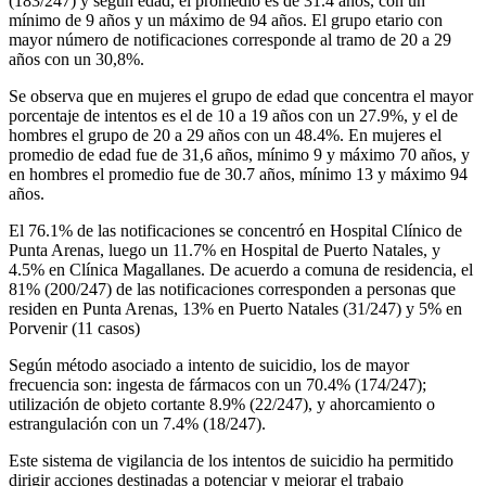
(183/247) y según edad, el promedio es de 31.4 años, con un
mínimo de 9 años y un máximo de 94 años. El grupo etario con
mayor número de notificaciones corresponde al tramo de 20 a 29
años con un 30,8%.
Se observa que en mujeres el grupo de edad que concentra el mayor
porcentaje de intentos es el de 10 a 19 años con un 27.9%, y el de
hombres el grupo de 20 a 29 años con un 48.4%. En mujeres el
promedio de edad fue de 31,6 años, mínimo 9 y máximo 70 años, y
en hombres el promedio fue de 30.7 años, mínimo 13 y máximo 94
años.
El 76.1% de las notificaciones se concentró en Hospital Clínico de
Punta Arenas, luego un 11.7% en Hospital de Puerto Natales, y
4.5% en Clínica Magallanes. De acuerdo a comuna de residencia, el
81% (200/247) de las notificaciones corresponden a personas que
residen en Punta Arenas, 13% en Puerto Natales (31/247) y 5% en
Porvenir (11 casos)
Según método asociado a intento de suicidio, los de mayor
frecuencia son: ingesta de fármacos con un 70.4% (174/247);
utilización de objeto cortante 8.9% (22/247), y ahorcamiento o
estrangulación con un 7.4% (18/247).
Este sistema de vigilancia de los intentos de suicidio ha permitido
dirigir acciones destinadas a potenciar y mejorar el trabajo