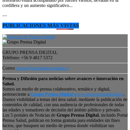
fenómeno estará acompañado por fuertes vientos, nevadas en la
cordillera y un aumento significativo...
—
PUBLICACIONES MÁS VISTAS
GRUPO PRENSA DIGITAL
Teléfono: +56 9 4817 5372
Correo
prensa@portalprensasalud.cl
Prensa y Difusión para noticias sobre avances e innovación en
Salud.
Somos un medio de prensa colaborativo, temático y digital,
perteneciente a
Grupo Prensa Digital
www.grupoprensadigital.cl
.
Damos visibilidad a temas del área salud, mediante la publicación de
contenidos de calidad, con una audiencia de profesionales de todas
las edades y tomadores de decisión del ámbito público y privado.
Los 5 portales de Noticias de
Grupo Prensa Digital
, incluido Portal
Prensa Salud, publican en forma gratuita para entidades sin fines
lucros, que busquen un medio de prensa donde visibilizar sus