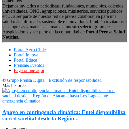
contenidos.
Dejamos invitados a periodistas, fundaciones, municipios, colegios,
universidades, ONG, agrupaciones, ministerios, servicios públicos,
etc… a ser parte de nuestra red de prensa colaborativa para una
salud más informada, sustentable e innovadora. También invitamos a
las empresas y marcas a sumarse a nuestro selecto grupo de
Auspiciadores y ser parte de la comunidad de
Portal Prensa Salud
Noticias
.
Portal Agro Chile
Portal Innova
Portal Educa
Prensa&Eventos
Paga online aquí
©
Grupo Prensa Digital
|
Exclusión de responsabilidad
Más historias
Apoyo en contingencia climática: Entel disponibiliza
su red satelital desde la Región...