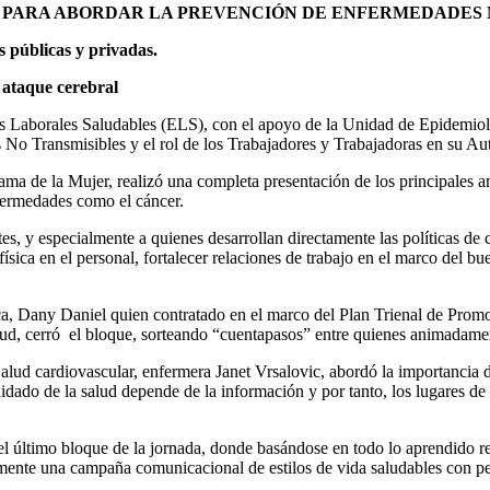
 PARA ABORDAR LA PREVENCIÓN DE ENFERMEDADES 
 públicas y privadas.
 ataque cerebral
os Laborales Saludables (ELS), con el apoyo de la Unidad de Epidemio
 No Transmisibles y el rol de los Trabajadores y Trabajadoras en su Au
ma de la Mujer, realizó una completa presentación de los principales an
nfermedades como el cáncer.
es, y especialmente a quienes desarrollan directamente las políticas de 
 física en el personal, fortalecer relaciones de trabajo en el marco del b
sica, Dany Daniel quien contratado en el marco del Plan Trienal de Pro
ud, cerró el bloque, sorteando “cuentapasos” entre quienes animadament
alud cardiovascular, enfermera Janet Vrsalovic, abordó la importancia 
cuidado de la salud depende de la información y por tanto, los lugares d
el último bloque de la jornada, donde basándose en todo lo aprendido re
amente una campaña comunicacional de estilos de vida saludables con per