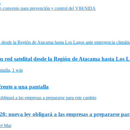
s
man convenio para prevención y control del VIH/SIDA
su red satelital desde la Región de Atacama hasta Los 
frente a una pantalla
8: nueva ley obligará a las empresas a prepararse par