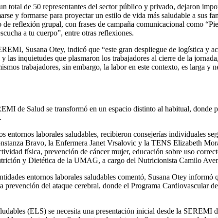
un total de 50 representantes del sector público y privado, dejaron impo
marse y formarse para proyectar un estilo de vida más saludable a sus f
cio de reflexión grupal, con frases de campaña comunicacional como “Pie
scucha a tu cuerpo”, entre otras reflexiones.
EMI, Susana Otey, indicó que “este gran despliegue de logística y acci
l y las inquietudes que plasmaron los trabajadores al cierre de la jor
mismos trabajadores, sin embargo, la labor en este contexto, es larga y 
EREMI de Salud se transformó en un espacio distinto al habitual, donde p
.
os entornos laborales saludables, recibieron consejerías individuales s
onstanza Bravo, la Enfermera Janet Vrsalovic y la TENS Elizabeth Mor
tividad física, prevención de cáncer mujer, educación sobre uso correct
utrición y Dietética de la UMAG, a cargo del Nutricionista Camilo Aven
s entidades entornos laborales saludables comentó, Susana Otey informó
a la prevención del ataque cerebral, donde el Programa Cardiovascular d
aludables (ELS) se necesita una presentación inicial desde la SEREMI de