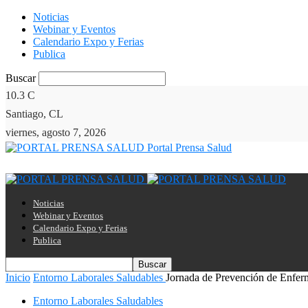
Noticias
Webinar y Eventos
Calendario Expo y Ferias
Publica
Buscar
10.3
C
Santiago, CL
viernes, agosto 7, 2026
Portal Prensa Salud
Noticias
Webinar y Eventos
Calendario Expo y Ferias
Publica
Inicio
Entorno Laborales Saludables
Jornada de Prevención de Enferme
Entorno Laborales Saludables