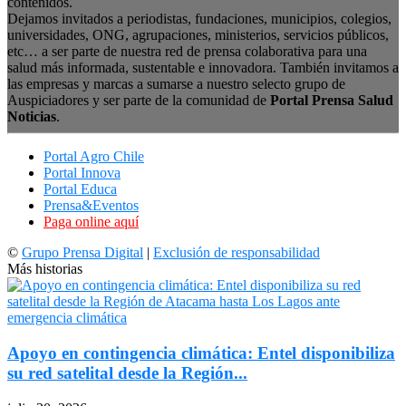
contenidos.
Dejamos invitados a periodistas, fundaciones, municipios, colegios,
universidades, ONG, agrupaciones, ministerios, servicios públicos,
etc… a ser parte de nuestra red de prensa colaborativa para una
salud más informada, sustentable e innovadora. También invitamos a
las empresas y marcas a sumarse a nuestro selecto grupo de
Auspiciadores y ser parte de la comunidad de
Portal Prensa Salud
Noticias
.
Portal Agro Chile
Portal Innova
Portal Educa
Prensa&Eventos
Paga online aquí
©
Grupo Prensa Digital
|
Exclusión de responsabilidad
Más historias
Apoyo en contingencia climática: Entel disponibiliza
su red satelital desde la Región...