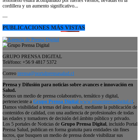
fenómeno estará acompañado por fuertes vientos, nevadas en la
cordillera y un aumento significativo...
—
PUBLICACIONES MÁS VISTAS
GRUPO PRENSA DIGITAL
Teléfono: +56 9 4817 5372
Correo
prensa@portalprensasalud.cl
Prensa y Difusión para noticias sobre avances e innovación en
Salud.
Somos un medio de prensa colaborativo, temático y digital,
perteneciente a
Grupo Prensa Digital
www.grupoprensadigital.cl
.
Damos visibilidad a temas del área salud, mediante la publicación de
contenidos de calidad, con una audiencia de profesionales de todas
las edades y tomadores de decisión del ámbito público y privado.
Los 5 portales de Noticias de
Grupo Prensa Digital
, incluido Portal
Prensa Salud, publican en forma gratuita para entidades sin fines
lucros, que busquen un medio de prensa donde visibilizar sus