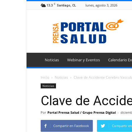
C
13.3
lunes, agosto 3, 2026
Santiago, CL
Portal
Prensa
Salud
Noticias
Webinar y Eventos
Calendario Ex
Inicio
Noticias
Clave de Accidente Cerebro Vascul
Noticias
Clave de Accid
Por
Portal Prensa Salud / Grupo Prensa Digital
-
diciemb
Compartir en Facebook
Compartir en