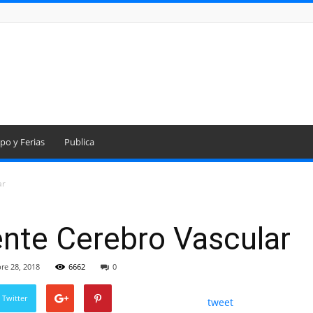
po y Ferias
Publica
ar
ente Cerebro Vascular
re 28, 2018
6662
0
 Twitter
tweet