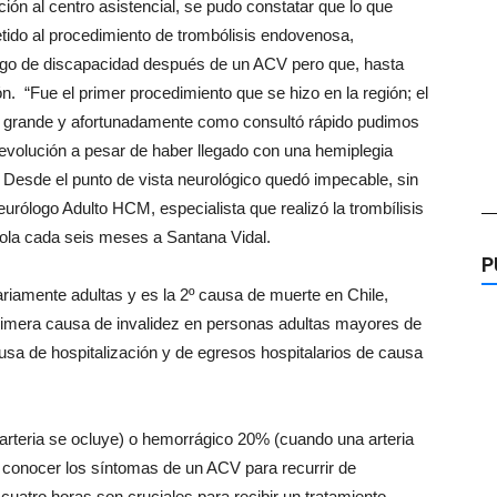
ón al centro asistencial, se pudo constatar que lo que
tido al procedimiento de trombólisis endovenosa,
esgo de discapacidad después de un ACV pero que, hasta
n. “Fue el primer procedimiento que se hizo en la región; el
ria grande y afortunadamente como consultó rápido pudimos
 evolución a pesar de haber llegado con una hemiplegia
 Desde el punto de vista neurológico quedó impecable, sin
eurólogo Adulto HCM, especialista que realizó la trombílisis
—
ola cada seis meses a Santana Vidal.
P
riamente adultas y es la 2º causa de muerte en Chile,
rimera causa de invalidez en personas adultas mayores de
sa de hospitalización y de egresos hospitalarios de causa
rteria se ocluye) o hemorrágico 20% (cuando una arteria
 conocer los síntomas de un ACV para recurrir de
cuatro horas son cruciales para recibir un tratamiento