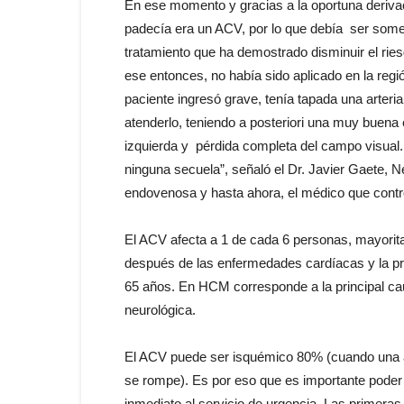
En ese momento y gracias a la oportuna derivaci
padecía era un ACV, por lo que debía ser some
tratamiento que ha demostrado disminuir el ri
ese entonces, no había sido aplicado en la regió
paciente ingresó grave, tenía tapada una arte
atenderlo, teniendo a posteriori una muy buena
izquierda y pérdida completa del campo visual.
ninguna secuela”, señaló el Dr. Javier Gaete, N
endovenosa y hasta ahora, el médico que contr
El ACV afecta a 1 de cada 6 personas, mayorita
después de las enfermedades cardíacas y la p
65 años. En HCM corresponde a la principal cau
neurológica.
El ACV puede ser isquémico 80% (cuando una a
se rompe). Es por eso que es importante poder
inmediato al servicio de urgencia. Las primeras 