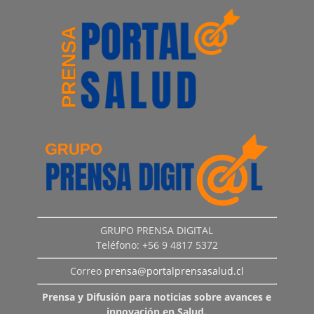
GRUPO PRENSA DIGITAL
Teléfono: +56 9 4817 5372
Correo
prensa@portalprensasalud.cl
Prensa y Difusión para noticias sobre avances e
innovación en Salud.