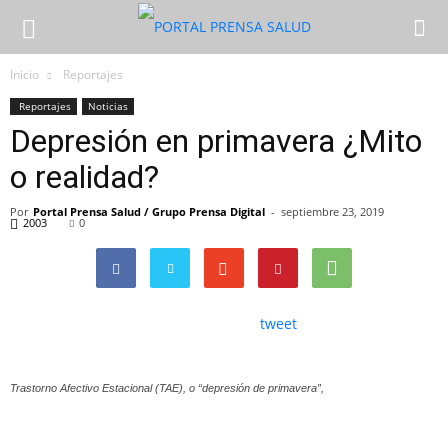
Inicio
Reportajes
Reportajes
Noticias
Depresión en primavera ¿Mito
o realidad?
Por
Portal Prensa Salud / Grupo Prensa Digital
-
septiembre 23, 2019
2003
0
tweet
Trastorno Afectivo Estacional (TAE), o “depresión de primavera”,