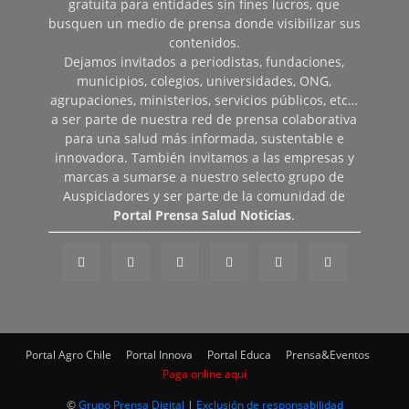
gratuita para entidades sin fines lucros, que
busquen un medio de prensa donde visibilizar sus
contenidos.
Dejamos invitados a periodistas, fundaciones,
municipios, colegios, universidades, ONG,
agrupaciones, ministerios, servicios públicos, etc…
a ser parte de nuestra red de prensa colaborativa
para una salud más informada, sustentable e
innovadora. También invitamos a las empresas y
marcas a sumarse a nuestro selecto grupo de
Auspiciadores y ser parte de la comunidad de
Portal Prensa Salud Noticias
.
Portal Agro Chile
Portal Innova
Portal Educa
Prensa&Eventos
Paga online aquí
©
Grupo Prensa Digital
|
Exclusión de responsabilidad