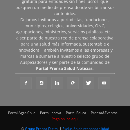
gratuita para entidades sin fines lucros, que
busquen un medio de prensa donde visibilizar sus
contenidos.
Dejamos invitados a periodistas, fundaciones,
municipios, colegios, universidades, ONG,
agrupaciones, ministerios, servicios públicos, etc…
a ser parte de nuestra red de prensa colaborativa
para una salud más informada, sustentable e
innovadora. También invitamos a las empresas y
marcas a sumarse a nuestro selecto grupo de
Auspiciadores y ser parte de la comunidad de
Portal Prensa Salud Noticias
.
Portal Agro Chile
Portal Innova
Portal Educa
Prensa&Eventos
Paga online aquí
©
Grupo Prensa Digital
|
Exclusión de responsabilidad