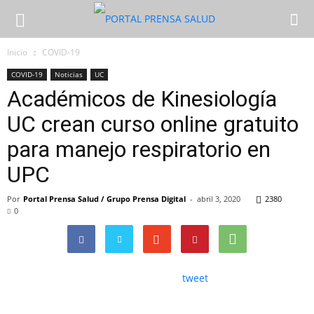
Inicio
COVID-19
COVID-19
Noticias
UC
Académicos de Kinesiología
UC crean curso online gratuito
para manejo respiratorio en
UPC
Por
Portal Prensa Salud / Grupo Prensa Digital
-
abril 3, 2020
2380
0
tweet