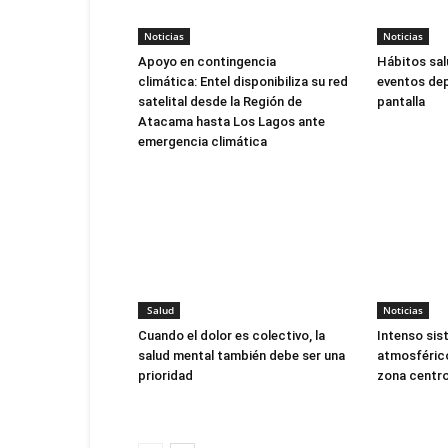
Noticias
Noticias
Apoyo en contingencia
Hábitos sal
climática: Entel disponibiliza su red
eventos dep
satelital desde la Región de
pantalla
Atacama hasta Los Lagos ante
emergencia climática
Salud
Noticias
Cuando el dolor es colectivo, la
Intenso sis
salud mental también debe ser una
atmosférico
prioridad
zona centro