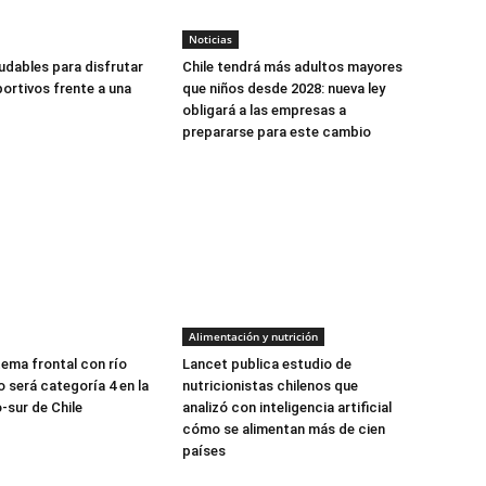
Noticias
udables para disfrutar
Chile tendrá más adultos mayores
ortivos frente a una
que niños desde 2028: nueva ley
obligará a las empresas a
prepararse para este cambio
Alimentación y nutrición
tema frontal con río
Lancet publica estudio de
 será categoría 4 en la
nutricionistas chilenos que
-sur de Chile
analizó con inteligencia artificial
cómo se alimentan más de cien
países