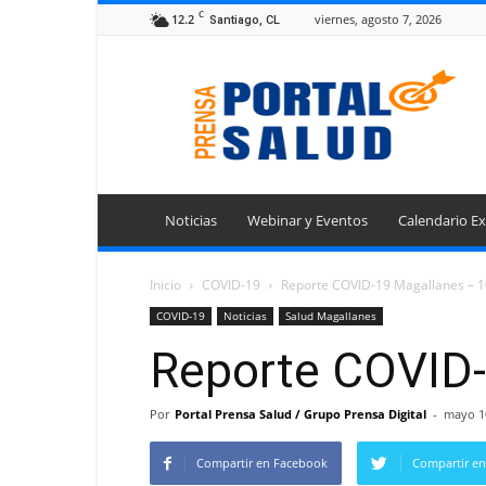
C
12.2
viernes, agosto 7, 2026
Santiago, CL
Portal
Prensa
Salud
Noticias
Webinar y Eventos
Calendario Ex
Inicio
COVID-19
Reporte COVID-19 Magallanes – 
COVID-19
Noticias
Salud Magallanes
Reporte COVID-
Por
Portal Prensa Salud / Grupo Prensa Digital
-
mayo 1
Compartir en Facebook
Compartir en