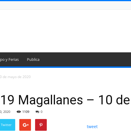
po y Ferias
Publica
10 de mayo de 2020
19 Magallanes – 10 d
0, 2020
1109
0
 Twitter
tweet