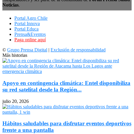
Noticias
.
Portal Agro Chile
Portal Innova
Portal Educa
Prensa&Eventos
Paga online aquí
©
Grupo Prensa Digital
|
Exclusión de responsabilidad
Más historias
Apoyo en contingencia climática: Entel disponibiliza
su red satelital desde la Región...
julio 20, 2026
Hábitos saludables para disfrutar eventos deportivos
frente a una pantalla