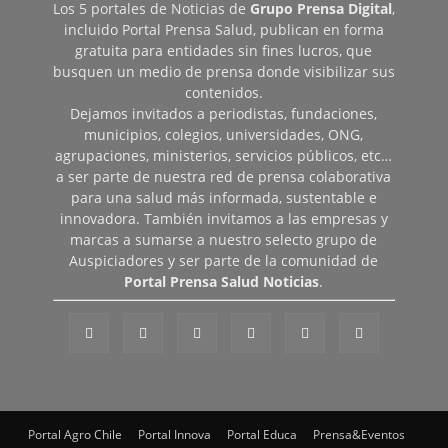
Los 5 portales de Noticias de
Grupo Prensa Digital
,
incluido Portal Prensa Salud, publican en forma
gratuita para entidades sin fines lucros, que
busquen un medio de prensa donde visibilizar sus
contenidos.
Dejamos invitados a periodistas, fundaciones,
municipios, colegios, universidades, ONG,
agrupaciones, ministerios, servicios públicos, etc…
a ser parte de nuestra red de prensa colaborativa
para una salud más informada, sustentable e
innovadora. También invitamos a las empresas y
marcas a sumarse a nuestro selecto grupo de
Auspiciadores y ser parte de la comunidad de
Portal Prensa Salud Noticias
.
Portal Agro Chile
Portal Innova
Portal Educa
Prensa&Eventos