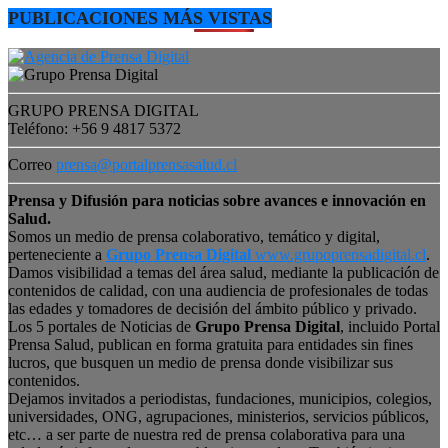
PUBLICACIONES MÁS VISTAS
GRUPO PRENSA DIGITAL
Teléfono: +56 9 4817 5372
Correo
prensa@portalprensasalud.cl
Prensa y Difusión para noticias sobre avances e innovación en
Salud.
Somos un medio de prensa colaborativo, temático y digital,
perteneciente a
Grupo Prensa Digital
www.grupoprensadigital.cl
.
Damos visibilidad a temas del área salud, mediante la publicación de
contenidos de calidad, con una audiencia de profesionales de todas
las edades y tomadores de decisión del ámbito público y privado.
Los 5 portales de Noticias de
Grupo Prensa Digital
, incluido Portal
Prensa Salud, publican en forma gratuita para entidades sin fines
lucros, que busquen un medio de prensa donde visibilizar sus
contenidos.
Dejamos invitados a periodistas, fundaciones, municipios, colegios,
universidades, ONG, agrupaciones, ministerios, servicios públicos,
etc… a ser parte de nuestra red de prensa colaborativa para una