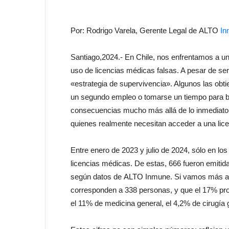
Por: Rodrigo Varela, Gerente Legal
de
ALTO
In
Santiago,2024.-
En
Chile, nos enfrentamos a un
uso
de
licencias médicas falsas. A pesar
de
ser
«estrategia
de
supervivencia». Algunos las obti
un segundo empleo o tomarse un tiempo para bu
consecuencias mucho más allá
de
lo inmediat
quienes realmente necesitan acceder a una lic
Entre enero
de
2023 y julio
de
2024, sólo
en
los
licencias médicas.
De
estas, 666 fueron emitid
según datos
de
ALTO Inmune. Si vamos más a fo
corresponden a 338 personas, y que el 17% pr
el 11%
de
medicina general, el 4,2%
de
cirugía 