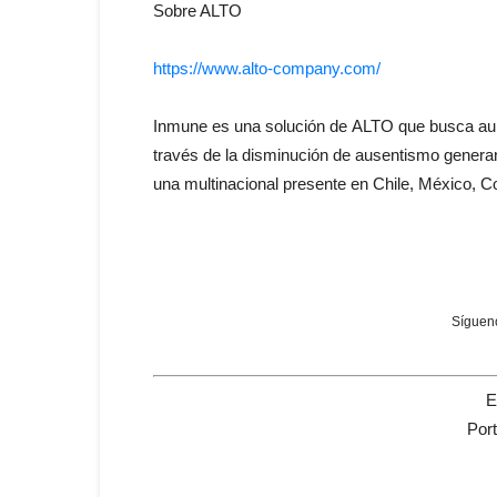
Sobre ALTO
https://www.alto-company.com/
Inmune es una solución
de
ALTO que busca a
través
de
la
disminución
de
ausentismo genera
una multinacional presente
en
Chile, México, C
Sígueno
E
Por