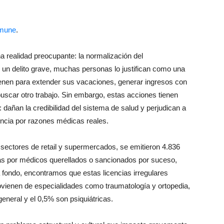
mune
.
a realidad preocupante:
la
normalización del
 un delito grave, muchas personas lo justifican como una
enen para extender sus vacaciones, generar ingresos con
scar otro trabajo. Sin embargo, estas acciones tienen
o: dañan
la
credibilidad del sistema
de
salud y perjudican a
encia por razones médicas reales.
 sectores
de
retail y supermercados, se emitieron 4.836
as por médicos querellados o sancionados por suceso,
ndo, encontramos que estas licencias irregulares
ovienen
de
especialidades como traumatología y ortopedia,
general y el 0,5% son psiquiátricas.