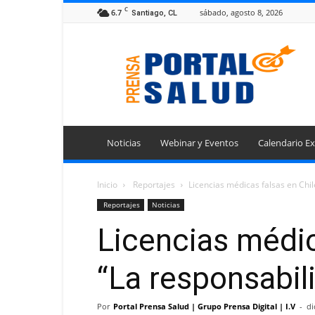
C
6.7
sábado, agosto 8, 2026
Santiago, CL
Portal
Prensa
Salud
Noticias
Webinar y Eventos
Calendario Ex
Inicio
Reportajes
Licencias médicas falsas en Chi
Reportajes
Noticias
Licencias médic
“La responsabil
Por
Portal Prensa Salud | Grupo Prensa Digital | I.V
-
di