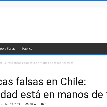
po y Ferias
Publica
le: “La responsabilidad está en manos de todos nosotros”
as falsas en Chile:
idad está en manos de
ciembre 19, 2024
1084
0