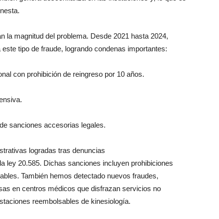
nesta.
ran
la
magnitud del problema. Desde 2021 hasta 2024,
 este tipo
de
fraude, logrando condenas importantes:
ional con prohibición
de
reingreso por 10 años.
ensiva.
de
sanciones accesorias legales.
trativas logradas tras denuncias
la
ley 20.585. Dichas sanciones incluyen prohibiciones
erables. También hemos detectado nuevos fraudes,
lsas
en
centros médicos que disfrazan servicios no
estaciones reembolsables
de
kinesiología.