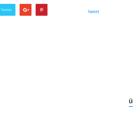
 Twitter
tweet
Ú