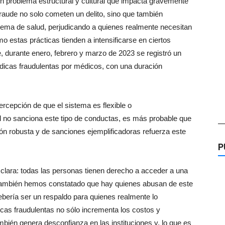
un problema estructural y cultural que impacta gravemente
raude no solo cometen un delito, sino que también
istema
de
salud, perjudicando a quienes realmente necesitan
o estas prácticas tienden a intensificarse
en
ciertos
 durante enero, febrero y marzo
de
2023 se registró un
dicas fraudulentas por médicos, con una duración
ercepción
de
que el sistema es flexible o
l no sanciona este tipo
de
conductas, es más probable que
—
ión robusta y
de
sanciones ejemplificadoras refuerza este
P
clara: todas las personas tienen derecho a acceder a una
 también hemos constatado que hay quienes abusan
de
este
bería ser un respaldo para quienes realmente lo
cas fraudulentas no sólo incrementa los costos y
también genera desconfianza
en
las instituciones y, lo que es