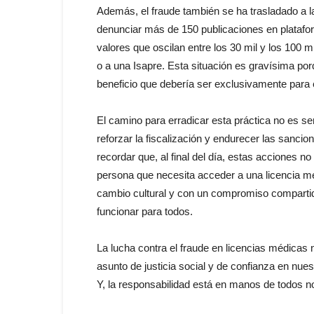
Además, el fraude también se ha trasladado a la
denunciar más
de
150 publicaciones
en
platafo
valores que oscilan entre los 30 mil y los 100 
o a una Isapre. Esta situación es gravísima 
beneficio que debería ser exclusivamente para
El camino para erradicar esta práctica no es se
reforzar
la
fiscalización y endurecer las sancio
recordar que, al final del día, estas acciones n
persona que necesita acceder a una licencia 
cambio cultural y con un compromiso compart
funcionar para
todos
.
La
lucha contra el fraude
en
licencias médicas n
asunto
de
justicia social y
de
confianza
en
nuest
Y,
la
responsabilidad
está
en
manos
de
todos
n