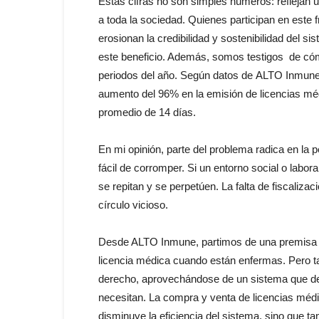
Estas cifras no son simples números: reflejan 
a toda
la
sociedad. Quienes participan
en
este f
erosionan
la
credibilidad y sostenibilidad del s
este beneficio. Además, somos testigos
de
cóm
periodos del año. Según datos
de
ALTO Inmune,
aumento del 96%
en
la
emisión
de
licencias mé
promedio
de
14 días.
En
mi opinión, parte del problema radica
en
la
p
fácil
de
corromper. Si un entorno social o labora
se repitan y se perpetú
en
.
La
falta
de
fiscalizac
círculo vicioso.
Desde ALTO Inmune, partimos
de
una premisa 
licencia médica cuando están enfermas. Pero
derecho, aprovechándose
de
un sistema que de
necesitan.
La
compra y venta
de
licencias médi
disminuye
la
eficiencia del sistema, sino que 