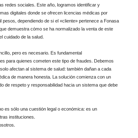
s redes sociales. Este año, logramos identificar y
rmas digitales donde se ofrecen licencias médicas por
mil pesos, dependiendo
de
si el «cliente» pertenece a Fonasa
porque demuestra cómo se ha normalizado
la
venta
de
este
 el cuidado
de
la
salud.
ncillo, pero es necesario. Es fundamental
nes para quienes cometen este tipo
de
fraudes. Debemos
o solo afectan al sistema
de
salud: también dañan a cada
médica
de
manera honesta.
La
solución comienza con un
ido
de
respeto y
responsabilidad
hacia un sistema que debe
o es sólo una cuestión legal o económica: es un
ras instituciones.
osotros.