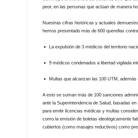
peor,
en
las personas que actúan
de
manera ho
Nuestras cifras históricas y actuales demuest
hemos presentado más
de
600 querellas contra
La
expulsión
de
3 médicos del territorio nac
9 médicos condenados a libertad vigilada int
Multas que alcanzan las 100 UTM, además
A esto se suman más
de
100 sanciones adminis
ante
la
Superintendencia
de
Salud, basadas
en
para emitir licencias médicas y multas consid
como
la
emisión
de
boletas ideológicamente fa
cubiertos (como masajes reductivos) como pr