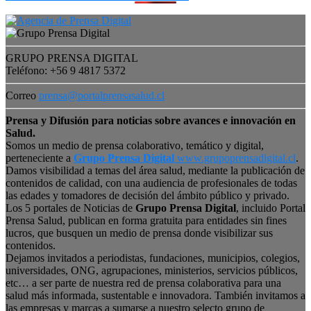
GRUPO PRENSA DIGITAL
Teléfono: +56 9 4817 5372
Correo
prensa@portalprensasalud.cl
Prensa y Difusión para noticias sobre avances e innovación en
Salud.
Somos un medio de prensa colaborativo, temático y digital,
perteneciente a
Grupo Prensa Digital
www.grupoprensadigital.cl
.
Damos visibilidad a temas del área salud, mediante la publicación de
contenidos de calidad, con una audiencia de profesionales de todas
las edades y tomadores de decisión del ámbito público y privado.
Los 5 portales de Noticias de
Grupo Prensa Digital
, incluido Portal
Prensa Salud, publican en forma gratuita para entidades sin fines
lucros, que busquen un medio de prensa donde visibilizar sus
contenidos.
Dejamos invitados a periodistas, fundaciones, municipios, colegios,
universidades, ONG, agrupaciones, ministerios, servicios públicos,
etc… a ser parte de nuestra red de prensa colaborativa para una
salud más informada, sustentable e innovadora. También invitamos a
las empresas y marcas a sumarse a nuestro selecto grupo de