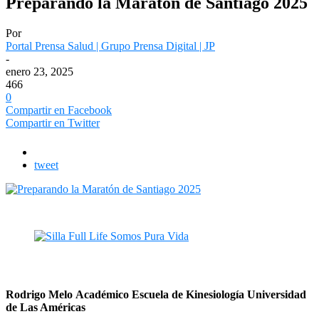
Preparando la Maratón de Santiago 2025
Por
Portal Prensa Salud | Grupo Prensa Digital | JP
-
enero 23, 2025
466
0
Compartir en Facebook
Compartir en Twitter
tweet
Rodrigo Melo
Académico Escuela de Kinesiología
Universidad
de Las Américas