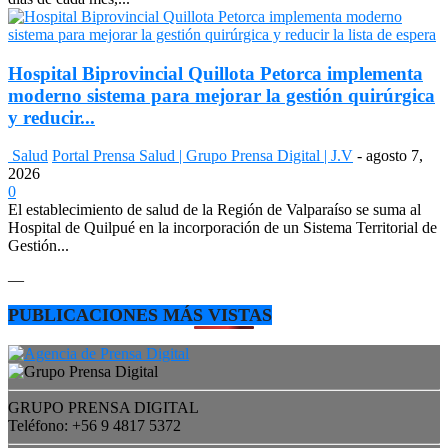
Hospital Biprovincial Quillota Petorca implementa
moderno sistema para mejorar la gestión quirúrgica
y reducir...
Salud
Portal Prensa Salud | Grupo Prensa Digital | J.V
-
agosto 7,
2026
0
El establecimiento de salud de la Región de Valparaíso se suma al
Hospital de Quilpué en la incorporación de un Sistema Territorial de
Gestión...
—
PUBLICACIONES MÁS VISTAS
GRUPO PRENSA DIGITAL
Teléfono: +56 9 4817 5372