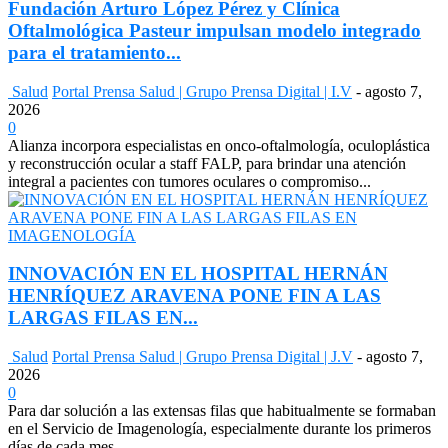
Fundación Arturo López Pérez y Clínica
Oftalmológica Pasteur impulsan modelo integrado
para el tratamiento...
Salud
Portal Prensa Salud | Grupo Prensa Digital | I.V
-
agosto 7,
2026
0
Alianza incorpora especialistas en onco-oftalmología, oculoplástica
y reconstrucción ocular a staff FALP, para brindar una atención
integral a pacientes con tumores oculares o compromiso...
INNOVACIÓN EN EL HOSPITAL HERNÁN
HENRÍQUEZ ARAVENA PONE FIN A LAS
LARGAS FILAS EN...
Salud
Portal Prensa Salud | Grupo Prensa Digital | J.V
-
agosto 7,
2026
0
Para dar solución a las extensas filas que habitualmente se formaban
en el Servicio de Imagenología, especialmente durante los primeros
días de cada mes,...