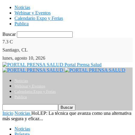
Noticias
Webinar y Eventos
Calendario Expo y Ferias
Publica
Buscar
7.3
C
Santiago, CL
lunes, agosto 10, 2026
Portal Prensa Salud
Noticias
Webinar y Eventos
Calendario Expo y Ferias
Publica
Inicio
Noticias
HoLEP: La técnica que avanza como una alternativa
más segura y eficaz...
Noticias
Próstata