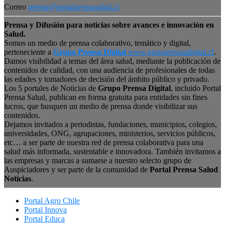
Correo
prensa@portalprensasalud.cl
Prensa y Difusión para noticias sobre avances e innovación en
Salud.
Somos un medio de prensa colaborativo, temático y digital,
perteneciente a
Grupo Prensa Digital
www.grupoprensadigital.cl
.
Damos visibilidad a temas del área salud, mediante la publicación de
contenidos de calidad, con una audiencia de profesionales de todas
las edades y tomadores de decisión del ámbito público y privado.
Los 5 portales de Noticias de
Grupo Prensa Digital
, incluido Portal
Prensa Salud, publican en forma gratuita para entidades sin fines
lucros, que busquen un medio de prensa donde visibilizar sus
contenidos.
Dejamos invitados a periodistas, fundaciones, municipios, colegios,
universidades, ONG, agrupaciones, ministerios, servicios públicos,
etc… a ser parte de nuestra red de prensa colaborativa para una
salud más informada, sustentable e innovadora. También invitamos a
las empresas y marcas a sumarse a nuestro selecto grupo de
Auspiciadores y ser parte de la comunidad de
Portal Prensa Salud
Noticias
.
Portal Agro Chile
Portal Innova
Portal Educa