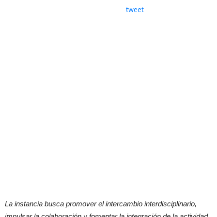
tweet
La instancia busca promover el intercambio interdisciplinario,
impulsar la colaboración y fomentar la integración de la actividad