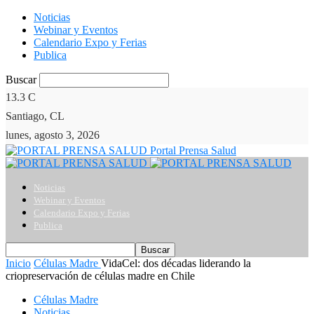
Noticias
Webinar y Eventos
Calendario Expo y Ferias
Publica
Buscar
13.3
C
Santiago, CL
lunes, agosto 3, 2026
Portal Prensa Salud
Noticias
Webinar y Eventos
Calendario Expo y Ferias
Publica
Inicio
Células Madre
VidaCel: dos décadas liderando la
criopreservación de células madre en Chile
Células Madre
Noticias