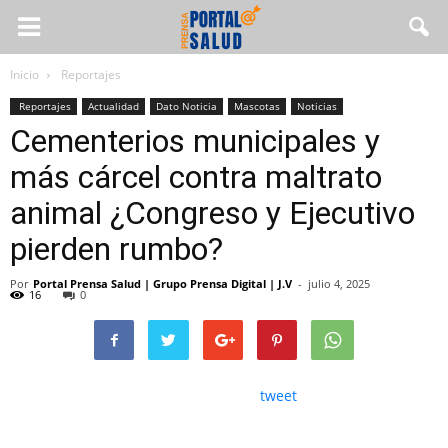
Inicio
Reportajes
Reportajes
Actualidad
Dato Noticia
Mascotas
Noticias
Cementerios municipales y
más cárcel contra maltrato
animal ¿Congreso y Ejecutivo
pierden rumbo?
Por
Portal Prensa Salud | Grupo Prensa Digital | J.V
-
julio 4, 2025
16
0
tweet