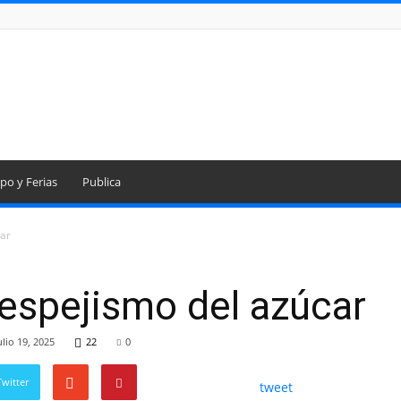
po y Ferias
Publica
car
 espejismo del azúcar
ulio 19, 2025
22
0
witter
tweet