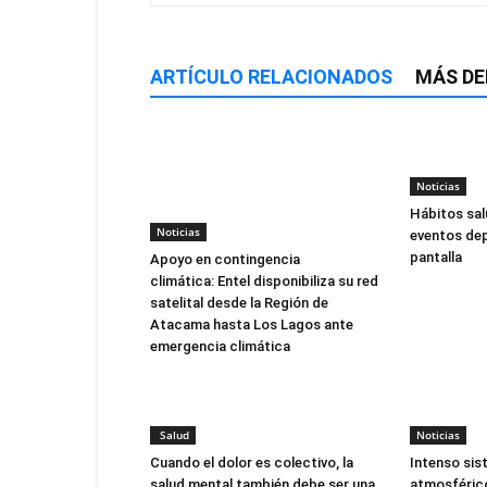
ARTÍCULO RELACIONADOS
MÁS DE
Noticias
Hábitos sal
Noticias
eventos dep
pantalla
Apoyo en contingencia
climática: Entel disponibiliza su red
satelital desde la Región de
Atacama hasta Los Lagos ante
emergencia climática
Salud
Noticias
Cuando el dolor es colectivo, la
Intenso sis
salud mental también debe ser una
atmosférico