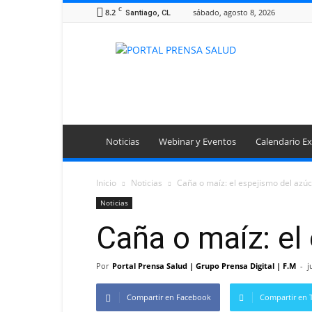
C
8.2
sábado, agosto 8, 2026
Santiago, CL
Portal
Prensa
Salud
Noticias
Webinar y Eventos
Calendario Ex
Inicio
Noticias
Caña o maíz: el espejismo del azú
Noticias
Caña o maíz: el
Por
Portal Prensa Salud | Grupo Prensa Digital | F.M
-
j
Compartir en Facebook
Compartir en T