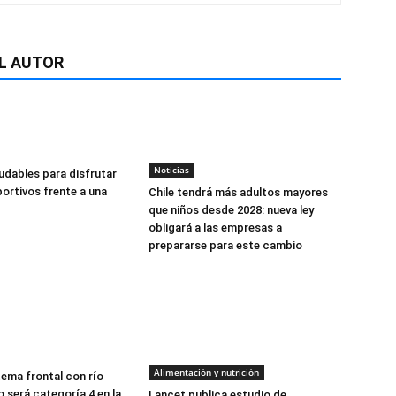
L AUTOR
Noticias
udables para disfrutar
ortivos frente a una
Chile tendrá más adultos mayores
que niños desde 2028: nueva ley
obligará a las empresas a
prepararse para este cambio
Alimentación y nutrición
tema frontal con río
 será categoría 4 en la
Lancet publica estudio de