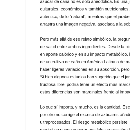
azúcar de caña no es solo anecdótica. Es una
culturales, económicos y también nutricionales
auténtico, de lo “natural”, mientras que el j
arrastra una imagen negativa, asociada a la sobr
Pero más allá de ese relato simbólico, la pregu
de salud entre ambos ingredientes. Desde la bi
en aporte calórico y en su impacto metabólico.
de un cultivo de caña en América Latina o de 
haber ligeras variaciones en su absorción, pero 
Si bien algunos estudios han sugerido que el ja
fructosa libre, podría tener un efecto más marcad
estas diferencias son marginales frente al impac
Lo que sí importa, y mucho, es la cantidad. Ese
por otro no corrige el exceso de azúcares añad
ultraprocesados. El riesgo metabólico persiste.
marketing puede generar una falsa sensación de