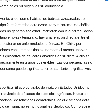
blema no es su origen, es su abundancia.
luyente: el consumo habitual de bebidas azucaradas se
 tipo 2, enfermedad cardiovascular y síndrome metabólico.
idas no generan saciedad, interfieren con la autorregulación
 daño empieza temprano: hay una relación directa entre el
lo posterior de enfermedades crónicas. En Chile, por
scolares consume bebidas azucaradas al menos una vez
significativa de azúcares añadidos en su dieta. A ello se
specialmente en grupos vulnerables. Las consecuencias no
 consumo puede significar ahorros sanitarios significativos
a política. El uso de jarabe de maíz en Estados Unidos no
l resultado de décadas de subsidios agrícolas. Hablar de
nacional, de relaciones comerciales, de qué se considera
cio de Trump no es nutricional: es ideológico. Como suele