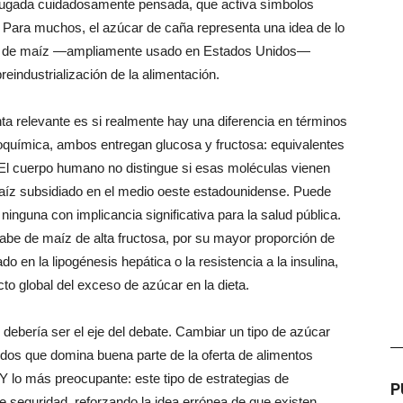
 jugada cuidadosamente pensada, que activa símbolos
. Para muchos, el azúcar de caña representa una idea de lo
arabe de maíz —ampliamente usado en Estados Unidos—
eindustrialización de la alimentación.
nta relevante es si realmente hay una diferencia en términos
oquímica, ambos entregan glucosa y fructosa: equivalentes
 El cuerpo humano no distingue si esas moléculas vienen
maíz subsidiado en el medio oeste estadounidense. Puede
ninguna con implicancia significativa para la salud pública.
rabe de maíz de alta fructosa, por su mayor proporción de
o en la lipogénesis hepática o la resistencia a la insulina,
to global del exceso de azúcar en la dieta.
 debería ser el eje del debate. Cambiar un tipo de azúcar
—
idos que domina buena parte de la oferta de alimentos
 Y lo más preocupante: este tipo de estrategias de
P
 seguridad, reforzando la idea errónea de que existen