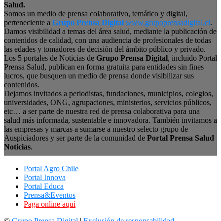
Salud.
Somos un medio de prensa colaborativo, temático y digital,
perteneciente a
Grupo Prensa Digital
www.grupoprensadigital.cl
.
Damos visibilidad a temas del área salud, mediante la publicación de
contenidos de calidad, con una audiencia de profesionales de todas
las edades y tomadores de decisión del ámbito público y privado.
Los 5 portales de Noticias de
Grupo Prensa Digital
, incluido Portal
Prensa Salud, publican en forma gratuita para entidades sin fines
lucros, que busquen un medio de prensa donde visibilizar sus
contenidos.
Dejamos invitados a periodistas, fundaciones, municipios, colegios,
universidades, ONG, agrupaciones, ministerios, servicios públicos,
etc… a ser parte de nuestra red de prensa colaborativa para una
salud más informada, sustentable e innovadora. También invitamos a
las empresas y marcas a sumarse a nuestro selecto grupo de
Auspiciadores y ser parte de la comunidad de
Portal Prensa Salud
Noticias
.
Portal Agro Chile
Portal Innova
Portal Educa
Prensa&Eventos
Paga online aquí
©
Grupo Prensa Digital
|
Exclusión de responsabilidad