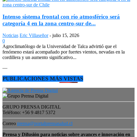
Intenso sistema frontal con río atmosférico será
categoría 4 en la zona centro-sur de...
Noticias
Eric Villaseñor
-
julio 15, 2026
0
Agroclimatólogo de la Universidad de Talca advirtió que el
fenómeno estará acompañado por fuertes vientos, nevadas en la
cordillera y un aumento significativo...
—
PUBLICACIONES MÁS VISTAS
GRUPO PRENSA DIGITAL
Teléfono: +56 9 4817 5372
Correo
prensa@portalprensasalud.cl
Prensa y Difusión para noticias sobre avances e innovación en