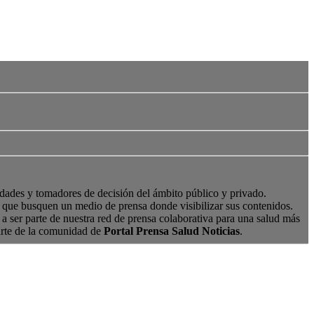
edades y tomadores de decisión del ámbito público y privado.
s, que busquen un medio de prensa donde visibilizar sus contenidos.
a ser parte de nuestra red de prensa colaborativa para una salud más
arte de la comunidad de
Portal Prensa Salud Noticias
.