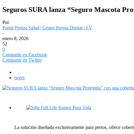
Seguros SURA lanza “Seguro Mascota Prote
Por
Portal Prensa Salud | Grupo Prensa Digital | J.V
-
enero 8, 2026
52
0
Compartir en Facebook
Compartir en Twitter
tweet
La solución diseñada exclusivamente para perros, ofrece cobertu