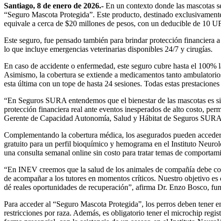
Santiago, 8 de enero de 2026.-
En un contexto donde las mascotas se 
“Seguro Mascota Protegida”. Este producto, destinado exclusivamente 
equivale a cerca de $20 millones de pesos, con un deducible de 10 U
Este seguro, fue pensado también para brindar protección financiera a 
lo que incluye emergencias veterinarias disponibles 24/7 y cirugías.
En caso de accidente o enfermedad, este seguro cubre hasta el 100% l
Asimismo, la cobertura se extiende a medicamentos tanto ambulatorios 
esta última con un tope de hasta 24 sesiones. Todas estas prestaciones s
“En Seguros SURA entendemos que el bienestar de las mascotas es sinó
protección financiera real ante eventos inesperados de alto costo, per
Gerente de Capacidad Autonomía, Salud y Hábitat de Seguros SURA
Complementando la cobertura médica, los asegurados pueden acceder 
gratuito para un perfil bioquímico y hemograma en el Instituto Neuroló
una consulta semanal online sin costo para tratar temas de comportami
“En INEV creemos que la salud de los animales de compañía debe con
de acompañar a los tutores en momentos críticos. Nuestro objetivo es q
dé reales oportunidades de recuperación”, afirma Dr. Enzo Bosco, fun
Para acceder al “Seguro Mascota Protegida”, los perros deben tener e
restricciones por raza. Además, es obligatorio tener el microchip regis