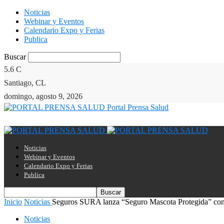
Noticias
Webinar y Eventos
Calendario Expo y Ferias
Publica
Buscar
5.6
C
Santiago, CL
domingo, agosto 9, 2026
Portal Prensa Salud
Noticias
Webinar y Eventos
Calendario Expo y Ferias
Publica
Inicio
Noticias
Seguros SURA lanza “Seguro Mascota Protegida” con u
Noticias