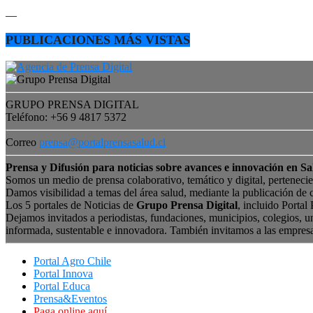
—
PUBLICACIONES MÁS VISTAS
GRUPO PRENSA DIGITAL
Teléfono: +56 9 4817 5372
Correo
prensa@portalprensasalud.cl
Prensa y Difusión para noticias sobre avances e innovación en Sa
Somos un medio de prensa colaborativo, temático y digital, perteneci
Damos visibilidad a temas del área salud, mediante la publicación de 
Los 5 portales de Noticias de
Grupo Prensa Digital
, incluido Portal
Dejamos invitados a periodistas, fundaciones, municipios, colegios, u
informada, sustentable e innovadora. También invitamos a las empres
Portal Agro Chile
Portal Innova
Portal Educa
Prensa&Eventos
Paga online aquí