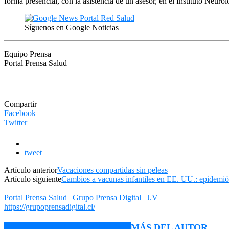
forma presencial, con la asistencia de un asesor, en el Instituto Neurol
Síguenos en Google Noticias
Equipo Prensa
Portal Prensa Salud
Compartir
Facebook
Twitter
tweet
Artículo anterior
Vacaciones compartidas sin peleas
Artículo siguiente
Cambios a vacunas infantiles en EE. UU.: epidemiólo
Portal Prensa Salud | Grupo Prensa Digital | J.V
https://grupoprensadigital.cl/
ARTÍCULO RELACIONADOS
MÁS DEL AUTOR