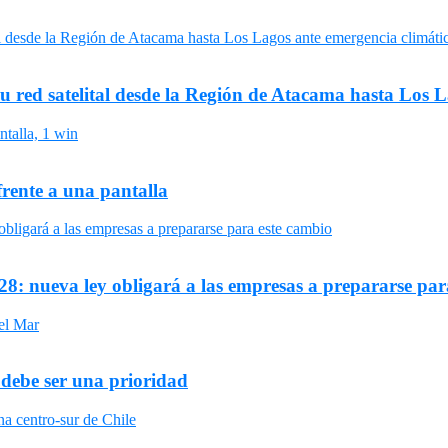
su red satelital desde la Región de Atacama hasta Los 
frente a una pantalla
8: nueva ley obligará a las empresas a prepararse par
 debe ser una prioridad