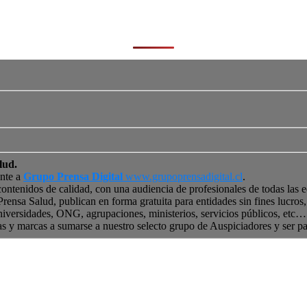
lud.
ente a
Grupo Prensa Digital
www.grupoprensadigital.cl
.
contenidos de calidad, con una audiencia de profesionales de todas las 
 Prensa Salud, publican en forma gratuita para entidades sin fines lucro
niversidades, ONG, agrupaciones, ministerios, servicios públicos, etc… 
as y marcas a sumarse a nuestro selecto grupo de Auspiciadores y ser p