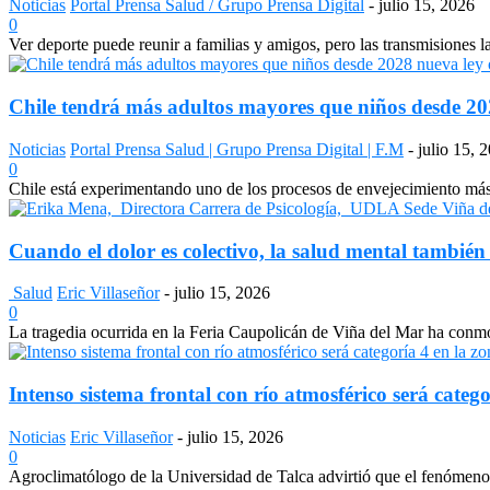
Noticias
Portal Prensa Salud / Grupo Prensa Digital
-
julio 15, 2026
0
Ver deporte puede reunir a familias y amigos, pero las transmisiones 
Chile tendrá más adultos mayores que niños desde 2028
Noticias
Portal Prensa Salud | Grupo Prensa Digital | F.M
-
julio 15, 
0
Chile está experimentando uno de los procesos de envejecimiento más a
Cuando el dolor es colectivo, la salud mental también
Salud
Eric Villaseñor
-
julio 15, 2026
0
La tragedia ocurrida en la Feria Caupolicán de Viña del Mar ha conmo
Intenso sistema frontal con río atmosférico será catego
Noticias
Eric Villaseñor
-
julio 15, 2026
0
Agroclimatólogo de la Universidad de Talca advirtió que el fenómeno e