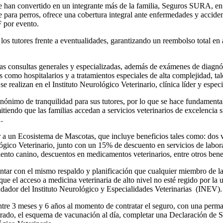
han convertido en un integrante más de la familia, Seguros SURA, en a
para perros, ofrece una cobertura integral ante enfermedades y acciden
F por evento.
los tutores frente a eventualidades, garantizando un reembolso total en
as consultas generales y especializadas, además de exámenes de diagnó
como hospitalarios y a tratamientos especiales de alta complejidad, tal
e realizan en el Instituto Neurológico Veterinario, clínica líder y especi
nimo de tranquilidad para sus tutores, por lo que se hace fundamental 
mitiendo que las familias accedan a servicios veterinarios de excelencia
.
a un Ecosistema de Mascotas, que incluye beneficios tales como: dos v
gico Veterinario, junto con un 15% de descuento en servicios de laborat
ento canino, descuentos en medicamentos veterinarios, entre otros bene
tar con el mismo respaldo y planificación que cualquier miembro de l
ue el acceso a medicina veterinaria de alto nivel no esté regido por la 
dador del Instituto Neurológico y Especialidades Veterinarias (INEV).
ntre 3 meses y 6 años al momento de contratar el seguro, con una perma
trado, el esquema de vacunación al día, completar una Declaración de Sal