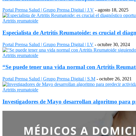
Portal Prensa Salud | Grupo Prensa Digital | J.V
-
agosto 18, 2025
Artritis reumatoide
Especialista de Artritis Reumatoide: es crucial el di
Portal Prensa Salud | Grupo Prensa Digital | I.V
-
octubre 30, 2024
Artritis reumatoide
“Se puede tener una vida normal con Artritis Reumat
Portal Prensa Salud | Grupo Prensa Digital | S.M
-
octubre 26, 2021
Artritis reumatoide
Investigadores de Mayo desarrollan algoritmo para pre