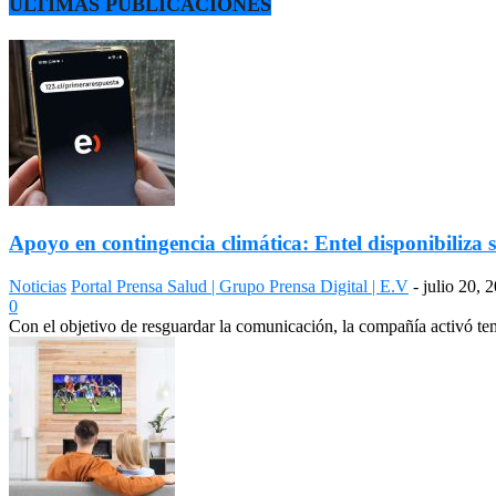
ÚLTIMAS PUBLICACIONES
Apoyo en contingencia climática: Entel disponibiliza s
Noticias
Portal Prensa Salud | Grupo Prensa Digital | E.V
-
julio 20, 
0
Con el objetivo de resguardar la comunicación, la compañía activó temp