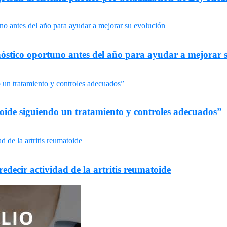
agnóstico oportuno antes del año para ayudar a mejorar 
oide siguiendo un tratamiento y controles adecuados”
decir actividad de la artritis reumatoide