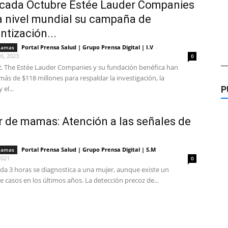
cada Octubre Estée Lauder Companies
a nivel mundial su campaña de
ntización...
Portal Prensa Salud | Grupo Prensa Digital | I.V
-
mamas
6, 2023
0
—
, The Estée Lauder Companies y su fundación benéfica han
ás de $118 millones para respaldar la investigación, la
el...
P
 de mamas: Atención a las señales de
Portal Prensa Salud | Grupo Prensa Digital | S.M
-
mamas
2021
0
ada 3 horas se diagnostica a una mujer, aunque existe un
casos en los últimos años. La detección precoz de...