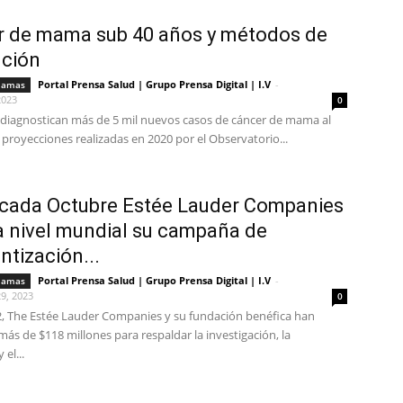
r de mama sub 40 años y métodos de
nción
Portal Prensa Salud | Grupo Prensa Digital | I.V
-
mamas
2023
0
e diagnostican más de 5 mil nuevos casos de cáncer de mama al
proyecciones realizadas en 2020 por el Observatorio...
cada Octubre Estée Lauder Companies
a nivel mundial su campaña de
ntización...
Portal Prensa Salud | Grupo Prensa Digital | I.V
-
mamas
9, 2023
0
, The Estée Lauder Companies y su fundación benéfica han
ás de $118 millones para respaldar la investigación, la
el...