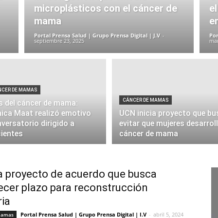
microplásticos con el cáncer de
el
mama
e
Portal Prensa Salud | Grupo Prensa Digital | J.V
-
Por
septiembre 23, 2025
mar
NCER DE MAMAS
CÁNCER DE MAMAS
 del cáncer de mama:
nica Maat realizó emotivo
UCN inicia proyecto que bu
versatorio dirigido a
evitar que mujeres desarrol
ientes
cáncer de mama
 proyecto de acuerdo que busca
ecer plazo para reconstrucción
ia
Portal Prensa Salud | Grupo Prensa Digital | I.V
-
abril 5, 2024
mamas