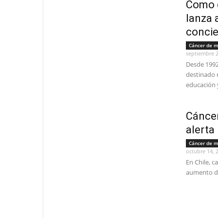
Como 
lanza 
concie
Cáncer de 
septiembre 2
Desde 1992
destinado m
educación y 
Cáncer
alerta
Cáncer de 
octubre 14, 
En Chile, c
aumento de 