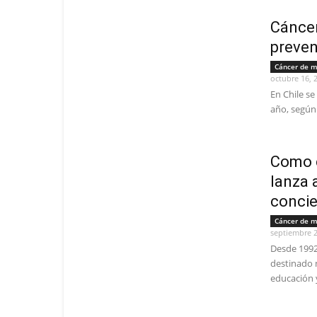
Cánce
preve
Cáncer de 
octubre 16, 
En Chile s
año, según 
Como 
lanza 
concie
Cáncer de 
septiembre 2
Desde 1992
destinado m
educación y 