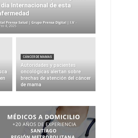
 día Internacional de esta
nfermedad
tal Prensa Salud | Grupo Prensa Digital | I.V
-
zo 4, 2025
CÁNCER DE MAMAS
Autoridades y pacientes
sca
oncológicas alertan sobre
len
brechas de atención del cáncer
de mama