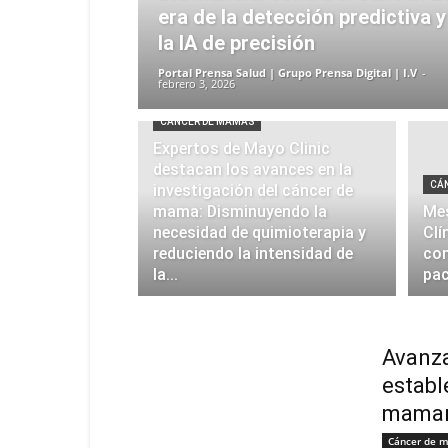
era de la detección predictiva y
la IA de precisión
Portal Prensa Salud | Grupo Prensa Digital | I.V
-
febrero 3, 2026
CÁNCER DE MAMAS
Expertos de Mayo Clinic
destacan los avances en la
CÁ
investigación del cáncer de
mama: Disminuyendo la
Mes
necesidad de quimioterapia y
Clí
reduciendo la intensidad de
con
la...
pac
Avanza
establ
mamar
Cáncer de 