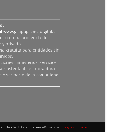
d.
l
www.grupoprensadigital.cl
.
ad, con una audiencia de
 y privado.
rma gratuita para entidades sin
enidos.
iones, ministerios, servicios
a, sustentable e innovadora.
s y ser parte de la comunidad
va
Portal Educa
Prensa&Eventos
Paga online aquí