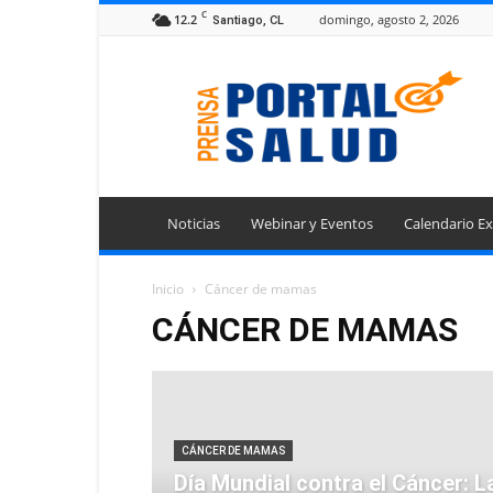
C
12.2
domingo, agosto 2, 2026
Santiago, CL
Portal
Prensa
Salud
Noticias
Webinar y Eventos
Calendario Ex
Inicio
Cáncer de mamas
CÁNCER DE MAMAS
CÁNCER DE MAMAS
Día Mundial contra el Cáncer: L