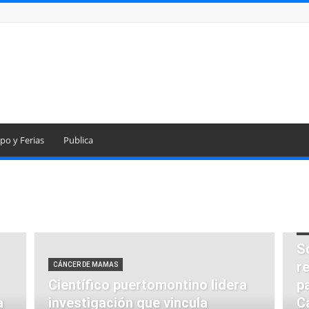
po y Ferias
Publica
C
S
r
CÁNCER DE MAMAS
Científico puertomontino lidera
p
a
investigación que vincula
C