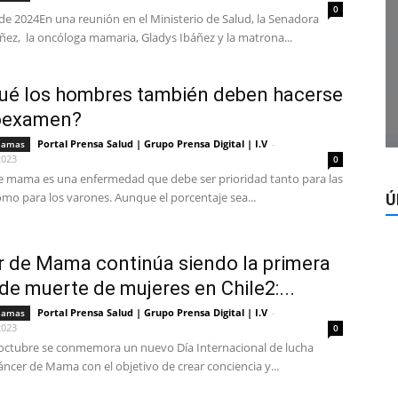
0
 de 2024En una reunión en el Ministerio de Salud, la Senadora
ñez, la oncóloga mamaria, Gladys Ibáñez y la matrona...
ué los hombres también deben hacerse
toexamen?
Portal Prensa Salud | Grupo Prensa Digital | I.V
-
mamas
2023
0
de mama es una enfermedad que debe ser prioridad tanto para las
mo para los varones. Aunque el porcentaje sea...
Ú
 de Mama continúa siendo la primera
de muerte de mujeres en Chile2:...
Portal Prensa Salud | Grupo Prensa Digital | I.V
-
mamas
2023
0
 octubre se conmemora un nuevo Día Internacional de lucha
áncer de Mama con el objetivo de crear conciencia y...