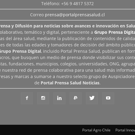
Teléfono: +56 9 4817 5372
Correo
prensa@portalprensasalud.cl
rensa y Difusión para noticias sobre avances e innovación en Salu
aborativo, temático y digital, perteneciente a
Grupo Prensa Digita
as del área salud, mediante la publicación de contenidos de calid
les de todas las edades y tomadores de decisión del ámbito público
Grupo Prensa Digital
, incluido Portal Prensa Salud, publican en fo
lucros, que busquen un medio de prensa donde visibilizar sus cont
tas, fundaciones, municipios, colegios, universidades, ONG, agrupac
de nuestra red de prensa colaborativa para una salud más informad
esas y marcas a sumarse a nuestro selecto grupo de Auspiciadore
de
Portal Prensa Salud Noticias
.
Portal Agro Chile
Portal Inno