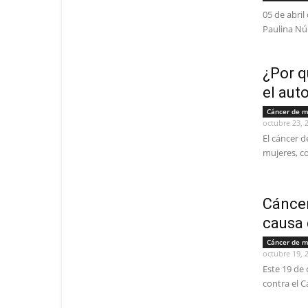
05 de abril
Paulina Nú
¿Por q
el au
Cáncer de 
octubre 23, 
El cáncer 
mujeres, co
Cáncer
causa 
Cáncer de 
octubre 19, 
Este 19 de
contra el C