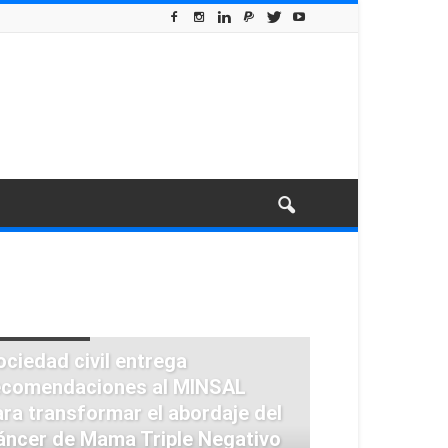
ÁNCER DE MAMAS
ociedad civil entrega
ecomendaciones al MINSAL
ara transformar el abordaje del
áncer de Mama Triple Negativo