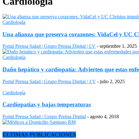
Cardiología
Cardiología
Una alianza que preserva corazones: VidaCel y UC Ch
Portal Prensa Salud | Grupo Prensa Digital | I.V
-
septiembre 1, 2025
Cardiología
Daño hepático y cardiopatía: Advierten que estas en
Portal Prensa Salud | Grupo Prensa Digital | J.V
-
julio 2, 2025
Cardiología
Cardiopatías y bajas temperaturas
Portal Prensa Salud / Grupo Prensa Digital
-
agosto 4, 2018
ÚLTIMAS PUBLICACIONES