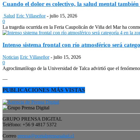
Cuando el dolor es colectivo, la salud mental también
Salud
Eric Villaseñor
-
julio 15, 2026
0
La tragedia ocurrida en la Feria Caupolicán de Viña del Mar ha conmo
Intenso sistema frontal con río atmosférico será catego
Noticias
Eric Villaseñor
-
julio 15, 2026
0
Agroclimatólogo de la Universidad de Talca advirtió que el fenómeno e
—
PUBLICACIONES MÁS VISTAS
GRUPO PRENSA DIGITAL
Teléfono: +56 9 4817 5372
Correo
prensa@portalprensasalud.cl