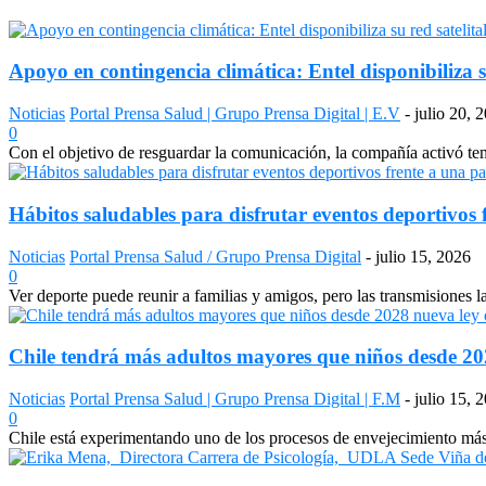
Apoyo en contingencia climática: Entel disponibiliza s
Noticias
Portal Prensa Salud | Grupo Prensa Digital | E.V
-
julio 20, 
0
Con el objetivo de resguardar la comunicación, la compañía activó temp
Hábitos saludables para disfrutar eventos deportivos 
Noticias
Portal Prensa Salud / Grupo Prensa Digital
-
julio 15, 2026
0
Ver deporte puede reunir a familias y amigos, pero las transmisiones 
Chile tendrá más adultos mayores que niños desde 2028
Noticias
Portal Prensa Salud | Grupo Prensa Digital | F.M
-
julio 15, 
0
Chile está experimentando uno de los procesos de envejecimiento más a