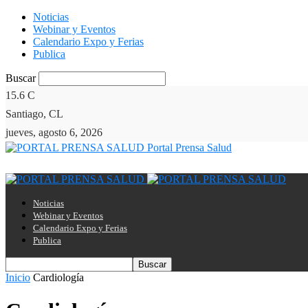
Noticias
Webinar y Eventos
Calendario Expo y Ferias
Publica
Buscar
15.6
C
Santiago, CL
jueves, agosto 6, 2026
Portal Prensa Salud
Noticias
Webinar y Eventos
Calendario Expo y Ferias
Publica
Inicio
Cardiología