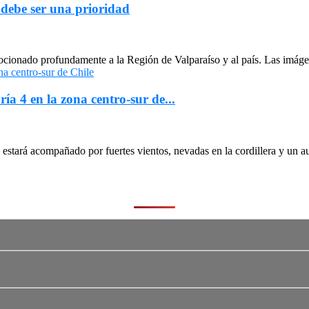
 debe ser una prioridad
cionado profundamente a la Región de Valparaíso y al país. Las imágen
ría 4 en la zona centro-sur de...
stará acompañado por fuertes vientos, nevadas en la cordillera y un au