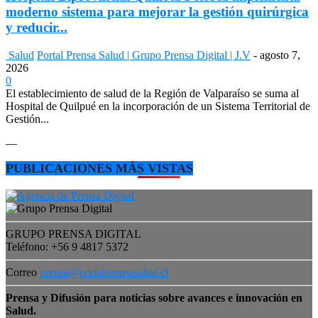
moderno sistema para mejorar la gestión quirúrgica
y reducir...
Salud
Portal Prensa Salud | Grupo Prensa Digital | J.V
-
agosto 7,
2026
0
El establecimiento de salud de la Región de Valparaíso se suma al
Hospital de Quilpué en la incorporación de un Sistema Territorial de
Gestión...
—
PUBLICACIONES MÁS VISTAS
GRUPO PRENSA DIGITAL
Teléfono: +56 9 4817 5372
Correo
prensa@portalprensasalud.cl
Prensa y Difusión para noticias sobre avances e innovación en
Salud.