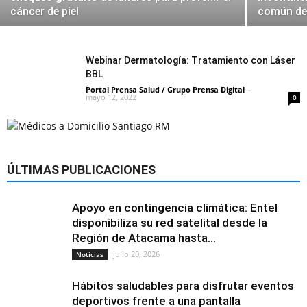
cáncer de piel
común de 
Webinar Dermatología: Tratamiento con Láser
BBL
Portal Prensa Salud / Grupo Prensa Digital
-
mayo 12, 2022
0
ÚLTIMAS PUBLICACIONES
Apoyo en contingencia climática: Entel
disponibiliza su red satelital desde la
Región de Atacama hasta...
julio 20, 2026
Noticias
Hábitos saludables para disfrutar eventos
deportivos frente a una pantalla