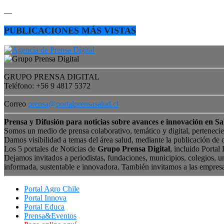
—
PUBLICACIONES MÁS VISTAS
GRUPO PRENSA DIGITAL
Teléfono: +56 9 4817 5372
Correo
prensa@portalprensasalud.cl
Prensa y Difusión para noticias sobre avances e innovación en Sa
Somos un medio de prensa colaborativo, temático y digital, perteneci
Damos visibilidad a temas del área salud, mediante la publicación de 
Los 5 portales de Noticias de
Grupo Prensa Digital
, incluido Portal
Dejamos invitados a periodistas, fundaciones, municipios, colegios, u
informada, sustentable e innovadora. También invitamos a las empres
Portal Agro Chile
Portal Innova
Portal Educa
Prensa&Eventos