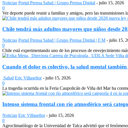
Noticias
Portal Prensa Salud / Grupo Prensa Digital
-
julio 15, 2026
0
Ver deporte puede reunir a familias y amigos, pero las transmisiones 
Chile tendrá más adultos mayores que niños desde 2028
Noticias
Portal Prensa Salud | Grupo Prensa Digital | F.M
-
julio 15, 
0
Chile está experimentando uno de los procesos de envejecimiento más a
Cuando el dolor es colectivo, la salud mental también
Salud
Eric Villaseñor
-
julio 15, 2026
0
La tragedia ocurrida en la Feria Caupolicán de Viña del Mar ha conmo
Intenso sistema frontal con río atmosférico será catego
Noticias
Eric Villaseñor
-
julio 15, 2026
0
Agroclimatólogo de la Universidad de Talca advirtió que el fenómeno e