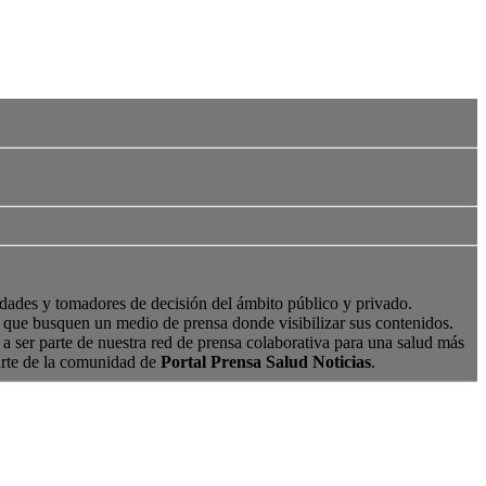
edades y tomadores de decisión del ámbito público y privado.
s, que busquen un medio de prensa donde visibilizar sus contenidos.
a ser parte de nuestra red de prensa colaborativa para una salud más
arte de la comunidad de
Portal Prensa Salud Noticias
.