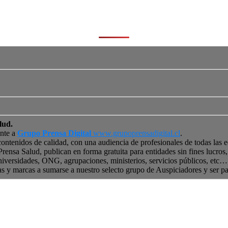
lud.
ente a
Grupo Prensa Digital
www.grupoprensadigital.cl
.
contenidos de calidad, con una audiencia de profesionales de todas las 
 Prensa Salud, publican en forma gratuita para entidades sin fines lucro
niversidades, ONG, agrupaciones, ministerios, servicios públicos, etc… 
as y marcas a sumarse a nuestro selecto grupo de Auspiciadores y ser p