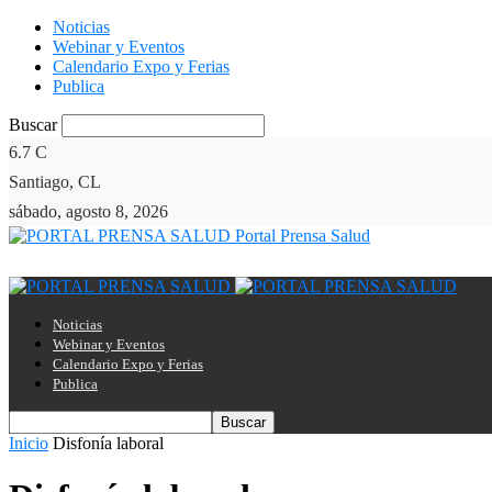
Noticias
Webinar y Eventos
Calendario Expo y Ferias
Publica
Buscar
6.7
C
Santiago, CL
sábado, agosto 8, 2026
Portal Prensa Salud
Noticias
Webinar y Eventos
Calendario Expo y Ferias
Publica
Inicio
Disfonía laboral