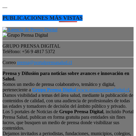
—
PUBLICACIONES MÁS VISTAS
GRUPO PRENSA DIGITAL
Teléfono: +56 9 4817 5372
Correo
prensa@portalprensasalud.cl
Prensa y Difusión para noticias sobre avances e innovación en
Salud.
Somos un medio de prensa colaborativo, temático y digital,
perteneciente a
Grupo Prensa Digital
www.grupoprensadigital.cl
.
Damos visibilidad a temas del área salud, mediante la publicación de
contenidos de calidad, con una audiencia de profesionales de todas
las edades y tomadores de decisión del ámbito público y privado.
Los 5 portales de Noticias de
Grupo Prensa Digital
, incluido Portal
Prensa Salud, publican en forma gratuita para entidades sin fines
lucros, que busquen un medio de prensa donde visibilizar sus
contenidos.
Dejamos invitados a periodistas, fundaciones, municipios, colegios,