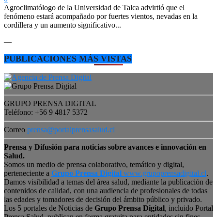
Agroclimatólogo de la Universidad de Talca advirtió que el
fenómeno estará acompañado por fuertes vientos, nevadas en la
cordillera y un aumento significativo...
—
PUBLICACIONES MÁS VISTAS
GRUPO PRENSA DIGITAL
Teléfono: +56 9 4817 5372
Correo
prensa@portalprensasalud.cl
Prensa y Difusión para noticias sobre avances e innovación en
Salud.
Somos un medio de prensa colaborativo, temático y digital,
perteneciente a
Grupo Prensa Digital
www.grupoprensadigital.cl
.
Damos visibilidad a temas del área salud, mediante la publicación de
contenidos de calidad, con una audiencia de profesionales de todas
las edades y tomadores de decisión del ámbito público y privado.
Los 5 portales de Noticias de
Grupo Prensa Digital
, incluido Portal
Prensa Salud, publican en forma gratuita para entidades sin fines