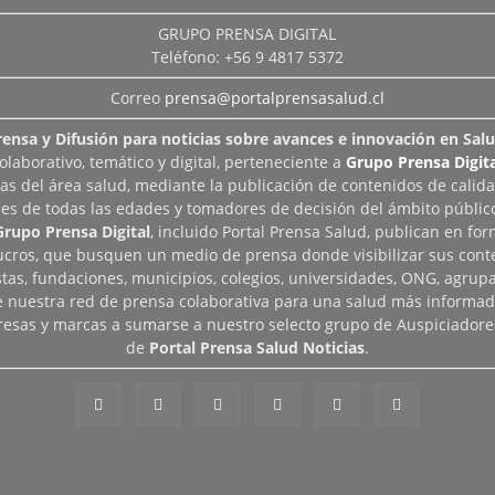
GRUPO PRENSA DIGITAL
Teléfono: +56 9 4817 5372
Correo
prensa@portalprensasalud.cl
rensa y Difusión para noticias sobre avances e innovación en Salu
aborativo, temático y digital, perteneciente a
Grupo Prensa Digita
as del área salud, mediante la publicación de contenidos de calid
les de todas las edades y tomadores de decisión del ámbito público
Grupo Prensa Digital
, incluido Portal Prensa Salud, publican en fo
lucros, que busquen un medio de prensa donde visibilizar sus cont
tas, fundaciones, municipios, colegios, universidades, ONG, agrupac
de nuestra red de prensa colaborativa para una salud más informad
esas y marcas a sumarse a nuestro selecto grupo de Auspiciadore
de
Portal Prensa Salud Noticias
.