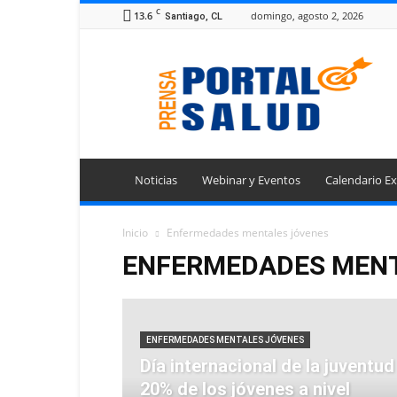
C
13.6
domingo, agosto 2, 2026
Santiago, CL
Portal
Prensa
Salud
Noticias
Webinar y Eventos
Calendario Ex
Inicio
Enfermedades mentales jóvenes
ENFERMEDADES MENT
ENFERMEDADES MENTALES JÓVENES
Día internacional de la juventud
20% de los jóvenes a nivel