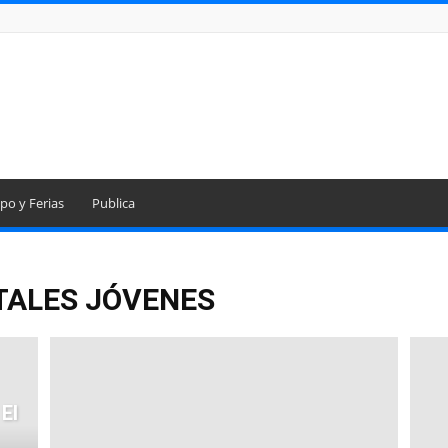
po y Ferias
Publica
ALES JÓVENES
 El