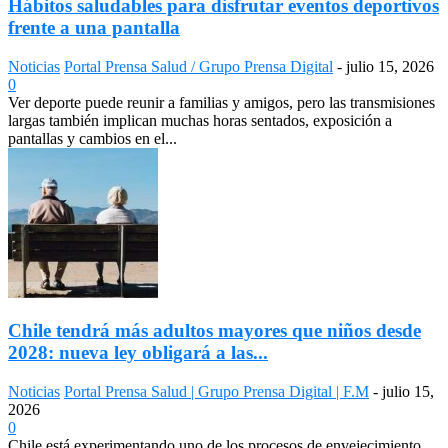
Hábitos saludables para disfrutar eventos deportivos
frente a una pantalla
Noticias
Portal Prensa Salud / Grupo Prensa Digital
-
julio 15, 2026
0
Ver deporte puede reunir a familias y amigos, pero las transmisiones
largas también implican muchas horas sentados, exposición a
pantallas y cambios en el...
Chile tendrá más adultos mayores que niños desde
2028: nueva ley obligará a las...
Noticias
Portal Prensa Salud | Grupo Prensa Digital | F.M
-
julio 15,
2026
0
Chile está experimentando uno de los procesos de envejecimiento