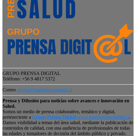
GRUPO PRENSA DIGITAL
Teléfono: +56 9 4817 5372
Correo
prensa@portalprensasalud.cl
Prensa y Difusión para noticias sobre avances e innovación en
Salud.
Somos un medio de prensa colaborativo, temático y digital,
perteneciente a
Grupo Prensa Digital
www.grupoprensadigital.cl
.
Damos visibilidad a temas del área salud, mediante la publicación de
contenidos de calidad, con una audiencia de profesionales de todas
las edades y tomadores de decisión del ámbito público y privado.