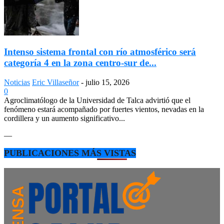
Intenso sistema frontal con río atmosférico será
categoría 4 en la zona centro-sur de...
Noticias
Eric Villaseñor
-
julio 15, 2026
0
Agroclimatólogo de la Universidad de Talca advirtió que el
fenómeno estará acompañado por fuertes vientos, nevadas en la
cordillera y un aumento significativo...
—
PUBLICACIONES MÁS VISTAS