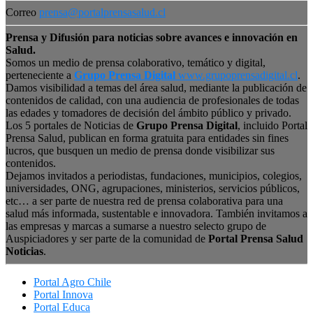
Correo
prensa@portalprensasalud.cl
Prensa y Difusión para noticias sobre avances e innovación en
Salud.
Somos un medio de prensa colaborativo, temático y digital,
perteneciente a
Grupo Prensa Digital
www.grupoprensadigital.cl
.
Damos visibilidad a temas del área salud, mediante la publicación de
contenidos de calidad, con una audiencia de profesionales de todas
las edades y tomadores de decisión del ámbito público y privado.
Los 5 portales de Noticias de
Grupo Prensa Digital
, incluido Portal
Prensa Salud, publican en forma gratuita para entidades sin fines
lucros, que busquen un medio de prensa donde visibilizar sus
contenidos.
Dejamos invitados a periodistas, fundaciones, municipios, colegios,
universidades, ONG, agrupaciones, ministerios, servicios públicos,
etc… a ser parte de nuestra red de prensa colaborativa para una
salud más informada, sustentable e innovadora. También invitamos a
las empresas y marcas a sumarse a nuestro selecto grupo de
Auspiciadores y ser parte de la comunidad de
Portal Prensa Salud
Noticias
.
Portal Agro Chile
Portal Innova
Portal Educa