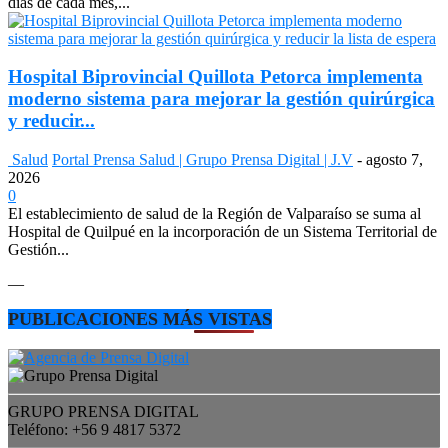
días de cada mes,...
Hospital Biprovincial Quillota Petorca implementa
moderno sistema para mejorar la gestión quirúrgica
y reducir...
Salud
Portal Prensa Salud | Grupo Prensa Digital | J.V
-
agosto 7,
2026
0
El establecimiento de salud de la Región de Valparaíso se suma al
Hospital de Quilpué en la incorporación de un Sistema Territorial de
Gestión...
—
PUBLICACIONES MÁS VISTAS
GRUPO PRENSA DIGITAL
Teléfono: +56 9 4817 5372