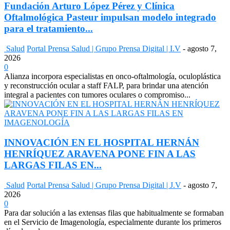
Fundación Arturo López Pérez y Clínica
Oftalmológica Pasteur impulsan modelo integrado
para el tratamiento...
Salud
Portal Prensa Salud | Grupo Prensa Digital | I.V
-
agosto 7,
2026
0
Alianza incorpora especialistas en onco-oftalmología, oculoplástica
y reconstrucción ocular a staff FALP, para brindar una atención
integral a pacientes con tumores oculares o compromiso...
INNOVACIÓN EN EL HOSPITAL HERNÁN
HENRÍQUEZ ARAVENA PONE FIN A LAS
LARGAS FILAS EN...
Salud
Portal Prensa Salud | Grupo Prensa Digital | J.V
-
agosto 7,
2026
0
Para dar solución a las extensas filas que habitualmente se formaban
en el Servicio de Imagenología, especialmente durante los primeros