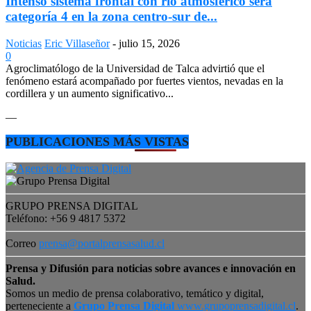
Intenso sistema frontal con río atmosférico será
categoría 4 en la zona centro-sur de...
Noticias
Eric Villaseñor
-
julio 15, 2026
0
Agroclimatólogo de la Universidad de Talca advirtió que el
fenómeno estará acompañado por fuertes vientos, nevadas en la
cordillera y un aumento significativo...
—
PUBLICACIONES MÁS VISTAS
GRUPO PRENSA DIGITAL
Teléfono: +56 9 4817 5372
Correo
prensa@portalprensasalud.cl
Prensa y Difusión para noticias sobre avances e innovación en
Salud.
Somos un medio de prensa colaborativo, temático y digital,
perteneciente a
Grupo Prensa Digital
www.grupoprensadigital.cl
.