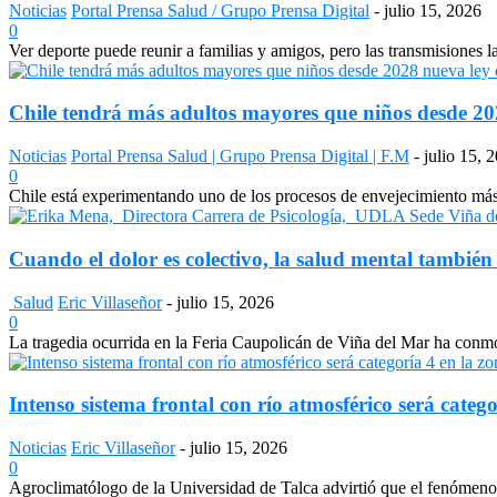
Noticias
Portal Prensa Salud / Grupo Prensa Digital
-
julio 15, 2026
0
Ver deporte puede reunir a familias y amigos, pero las transmisiones 
Chile tendrá más adultos mayores que niños desde 2028
Noticias
Portal Prensa Salud | Grupo Prensa Digital | F.M
-
julio 15, 
0
Chile está experimentando uno de los procesos de envejecimiento más a
Cuando el dolor es colectivo, la salud mental también
Salud
Eric Villaseñor
-
julio 15, 2026
0
La tragedia ocurrida en la Feria Caupolicán de Viña del Mar ha conmo
Intenso sistema frontal con río atmosférico será catego
Noticias
Eric Villaseñor
-
julio 15, 2026
0
Agroclimatólogo de la Universidad de Talca advirtió que el fenómeno e