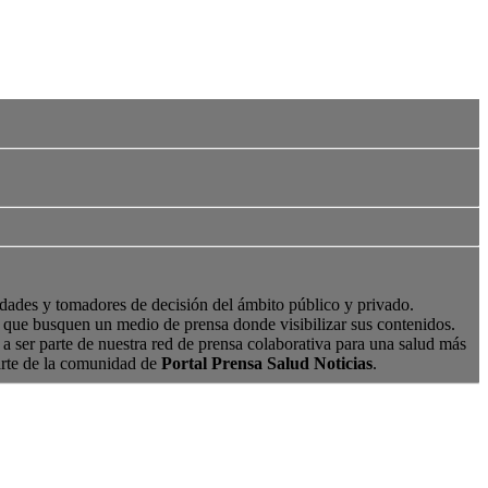
edades y tomadores de decisión del ámbito público y privado.
s, que busquen un medio de prensa donde visibilizar sus contenidos.
a ser parte de nuestra red de prensa colaborativa para una salud más
arte de la comunidad de
Portal Prensa Salud Noticias
.