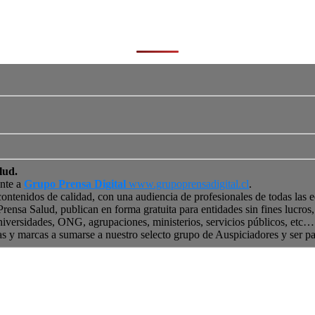
lud.
ente a
Grupo Prensa Digital
www.grupoprensadigital.cl
.
contenidos de calidad, con una audiencia de profesionales de todas las 
 Prensa Salud, publican en forma gratuita para entidades sin fines lucro
niversidades, ONG, agrupaciones, ministerios, servicios públicos, etc… 
as y marcas a sumarse a nuestro selecto grupo de Auspiciadores y ser p