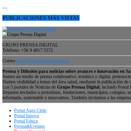
—
PUBLICACIONES MÁS VISTAS
GRUPO PRENSA DIGITAL
Teléfono: +56 9 4817 5372
Correo
prensa@portalprensasalud.cl
Prensa y Difusión para noticias sobre avances e innovación en Sa
Somos un medio de prensa colaborativo, temático y digital, perteneci
Damos visibilidad a temas del área salud, mediante la publicación de 
Los 5 portales de Noticias de
Grupo Prensa Digital
, incluido Portal
Dejamos invitados a periodistas, fundaciones, municipios, colegios, u
informada, sustentable e innovadora. También invitamos a las empres
Portal Agro Chile
Portal Innova
Portal Educa
Prensa&Eventos