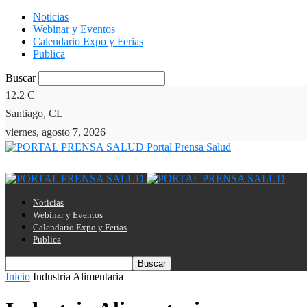
Noticias
Webinar y Eventos
Calendario Expo y Ferias
Publica
Buscar
12.2
C
Santiago, CL
viernes, agosto 7, 2026
Portal Prensa Salud
Noticias
Webinar y Eventos
Calendario Expo y Ferias
Publica
Inicio
Industria Alimentaria