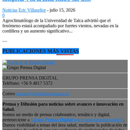
Noticias
Eric Villaseñor
-
julio 15, 2026
0
Agroclimatólogo de la Universidad de Talca advirtió que el
fenómeno estará acompañado por fuertes vientos, nevadas en la
cordillera y un aumento significativo...
—
PUBLICACIONES MÁS VISTAS
GRUPO PRENSA DIGITAL
Teléfono: +56 9 4817 5372
Correo
prensa@portalprensasalud.cl
Prensa y Difusión para noticias sobre avances e innovación en
Salud.
Somos un medio de prensa colaborativo, temático y digital,
perteneciente a
Grupo Prensa Digital
www.grupoprensadigital.cl
.
Damos visibilidad a temas del área salud, mediante la publicación de