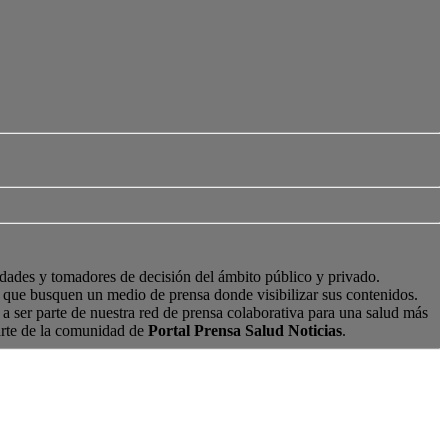
edades y tomadores de decisión del ámbito público y privado.
s, que busquen un medio de prensa donde visibilizar sus contenidos.
a ser parte de nuestra red de prensa colaborativa para una salud más
arte de la comunidad de
Portal Prensa Salud Noticias
.