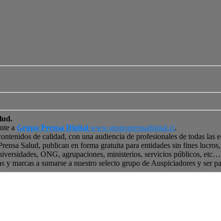
lud.
ente a
Grupo Prensa Digital
www.grupoprensadigital.cl
.
contenidos de calidad, con una audiencia de profesionales de todas las 
 Prensa Salud, publican en forma gratuita para entidades sin fines lucro
niversidades, ONG, agrupaciones, ministerios, servicios públicos, etc… 
as y marcas a sumarse a nuestro selecto grupo de Auspiciadores y ser p