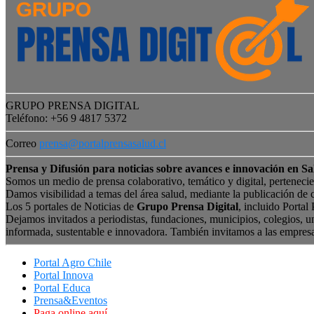
GRUPO PRENSA DIGITAL
Teléfono: +56 9 4817 5372
Correo
prensa@portalprensasalud.cl
Prensa y Difusión para noticias sobre avances e innovación en Sa
Somos un medio de prensa colaborativo, temático y digital, perteneci
Damos visibilidad a temas del área salud, mediante la publicación de 
Los 5 portales de Noticias de
Grupo Prensa Digital
, incluido Portal
Dejamos invitados a periodistas, fundaciones, municipios, colegios, u
informada, sustentable e innovadora. También invitamos a las empres
Portal Agro Chile
Portal Innova
Portal Educa
Prensa&Eventos
Paga online aquí