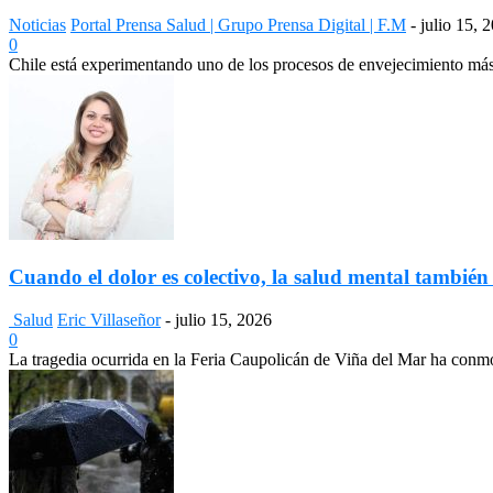
Noticias
Portal Prensa Salud | Grupo Prensa Digital | F.M
-
julio 15, 
0
Chile está experimentando uno de los procesos de envejecimiento más a
Cuando el dolor es colectivo, la salud mental también
Salud
Eric Villaseñor
-
julio 15, 2026
0
La tragedia ocurrida en la Feria Caupolicán de Viña del Mar ha conmo