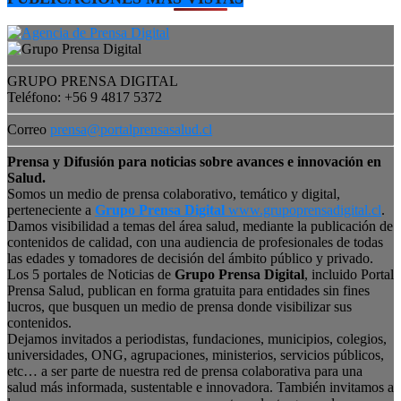
GRUPO PRENSA DIGITAL
Teléfono: +56 9 4817 5372
Correo
prensa@portalprensasalud.cl
Prensa y Difusión para noticias sobre avances e innovación en
Salud.
Somos un medio de prensa colaborativo, temático y digital,
perteneciente a
Grupo Prensa Digital
www.grupoprensadigital.cl
.
Damos visibilidad a temas del área salud, mediante la publicación de
contenidos de calidad, con una audiencia de profesionales de todas
las edades y tomadores de decisión del ámbito público y privado.
Los 5 portales de Noticias de
Grupo Prensa Digital
, incluido Portal
Prensa Salud, publican en forma gratuita para entidades sin fines
lucros, que busquen un medio de prensa donde visibilizar sus
contenidos.
Dejamos invitados a periodistas, fundaciones, municipios, colegios,
universidades, ONG, agrupaciones, ministerios, servicios públicos,
etc… a ser parte de nuestra red de prensa colaborativa para una
salud más informada, sustentable e innovadora. También invitamos a