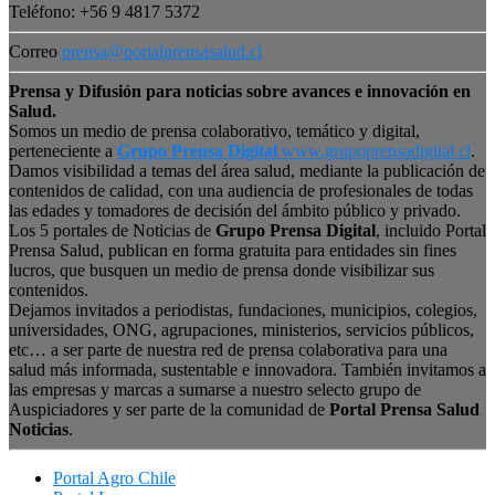
Teléfono: +56 9 4817 5372
Correo
prensa@portalprensasalud.cl
Prensa y Difusión para noticias sobre avances e innovación en
Salud.
Somos un medio de prensa colaborativo, temático y digital,
perteneciente a
Grupo Prensa Digital
www.grupoprensadigital.cl
.
Damos visibilidad a temas del área salud, mediante la publicación de
contenidos de calidad, con una audiencia de profesionales de todas
las edades y tomadores de decisión del ámbito público y privado.
Los 5 portales de Noticias de
Grupo Prensa Digital
, incluido Portal
Prensa Salud, publican en forma gratuita para entidades sin fines
lucros, que busquen un medio de prensa donde visibilizar sus
contenidos.
Dejamos invitados a periodistas, fundaciones, municipios, colegios,
universidades, ONG, agrupaciones, ministerios, servicios públicos,
etc… a ser parte de nuestra red de prensa colaborativa para una
salud más informada, sustentable e innovadora. También invitamos a
las empresas y marcas a sumarse a nuestro selecto grupo de
Auspiciadores y ser parte de la comunidad de
Portal Prensa Salud
Noticias
.
Portal Agro Chile