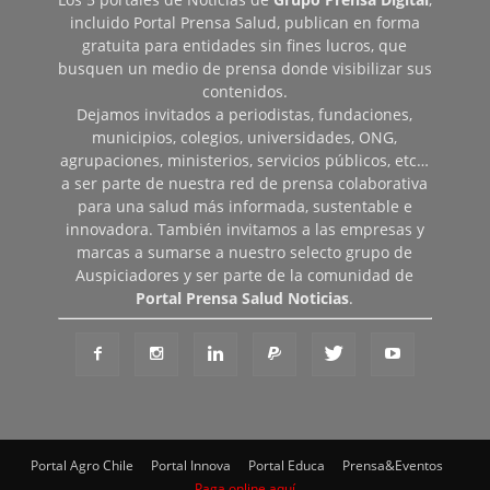
incluido Portal Prensa Salud, publican en forma
gratuita para entidades sin fines lucros, que
busquen un medio de prensa donde visibilizar sus
contenidos.
Dejamos invitados a periodistas, fundaciones,
municipios, colegios, universidades, ONG,
agrupaciones, ministerios, servicios públicos, etc…
a ser parte de nuestra red de prensa colaborativa
para una salud más informada, sustentable e
innovadora. También invitamos a las empresas y
marcas a sumarse a nuestro selecto grupo de
Auspiciadores y ser parte de la comunidad de
Portal Prensa Salud Noticias
.
Portal Agro Chile
Portal Innova
Portal Educa
Prensa&Eventos
Paga online aquí