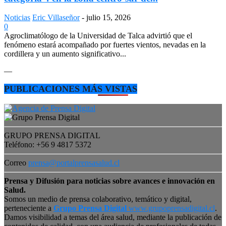
Noticias
Eric Villaseñor
-
julio 15, 2026
0
Agroclimatólogo de la Universidad de Talca advirtió que el
fenómeno estará acompañado por fuertes vientos, nevadas en la
cordillera y un aumento significativo...
—
PUBLICACIONES MÁS VISTAS
GRUPO PRENSA DIGITAL
Teléfono: +56 9 4817 5372
Correo
prensa@portalprensasalud.cl
Prensa y Difusión para noticias sobre avances e innovación en
Salud.
Somos un medio de prensa colaborativo, temático y digital,
perteneciente a
Grupo Prensa Digital
www.grupoprensadigital.cl
.
Damos visibilidad a temas del área salud, mediante la publicación de