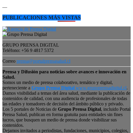
—
PUBLICACIONES MÁS VISTAS
GRUPO PRENSA DIGITAL
Teléfono: +56 9 4817 5372
Correo
prensa@portalprensasalud.cl
Prensa y Difusión para noticias sobre avances e innovación en
Salud.
Somos un medio de prensa colaborativo, temático y digital,
perteneciente a
Grupo Prensa Digital
www.grupoprensadigital.cl
.
Damos visibilidad a temas del área salud, mediante la publicación de
contenidos de calidad, con una audiencia de profesionales de todas
las edades y tomadores de decisión del ámbito público y privado.
Los 5 portales de Noticias de
Grupo Prensa Digital
, incluido Portal
Prensa Salud, publican en forma gratuita para entidades sin fines
lucros, que busquen un medio de prensa donde visibilizar sus
contenidos.
Dejamos invitados a periodistas, fundaciones, municipios, colegios,