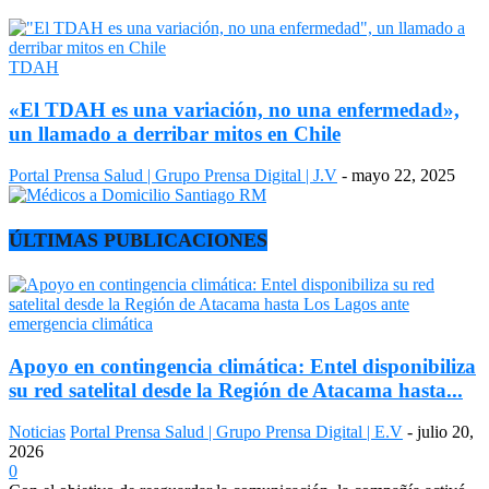
TDAH
«El TDAH es una variación, no una enfermedad»,
un llamado a derribar mitos en Chile
Portal Prensa Salud | Grupo Prensa Digital | J.V
-
mayo 22, 2025
ÚLTIMAS PUBLICACIONES
Apoyo en contingencia climática: Entel disponibiliza
su red satelital desde la Región de Atacama hasta...
Noticias
Portal Prensa Salud | Grupo Prensa Digital | E.V
-
julio 20,
2026
0