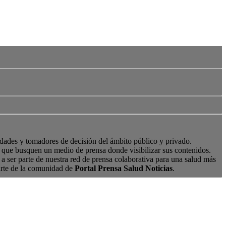
edades y tomadores de decisión del ámbito público y privado.
s, que busquen un medio de prensa donde visibilizar sus contenidos.
a ser parte de nuestra red de prensa colaborativa para una salud más
arte de la comunidad de
Portal Prensa Salud Noticias
.