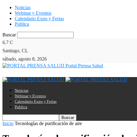
Noticias
Webinar y Eventos
Calendario Expo y Ferias
Publica
Buscar
6.7
C
Santiago, CL
sábado, agosto 8, 2026
Portal Prensa Salud
Noticias
Webinar y Eventos
Calendario Expo y Ferias
Publica
Inicio
Tecnologías de purificación de aire