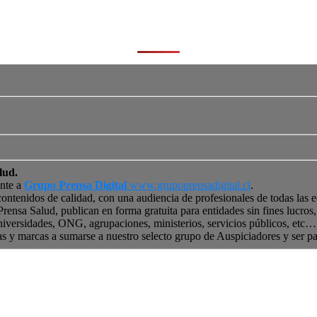
lud.
ente a
Grupo Prensa Digital
www.grupoprensadigital.cl
.
contenidos de calidad, con una audiencia de profesionales de todas las 
 Prensa Salud, publican en forma gratuita para entidades sin fines lucro
niversidades, ONG, agrupaciones, ministerios, servicios públicos, etc… 
as y marcas a sumarse a nuestro selecto grupo de Auspiciadores y ser p