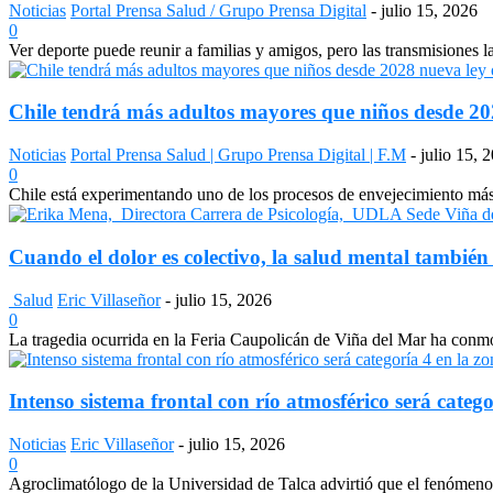
Noticias
Portal Prensa Salud / Grupo Prensa Digital
-
julio 15, 2026
0
Ver deporte puede reunir a familias y amigos, pero las transmisiones 
Chile tendrá más adultos mayores que niños desde 2028
Noticias
Portal Prensa Salud | Grupo Prensa Digital | F.M
-
julio 15, 
0
Chile está experimentando uno de los procesos de envejecimiento más a
Cuando el dolor es colectivo, la salud mental también
Salud
Eric Villaseñor
-
julio 15, 2026
0
La tragedia ocurrida en la Feria Caupolicán de Viña del Mar ha conmo
Intenso sistema frontal con río atmosférico será catego
Noticias
Eric Villaseñor
-
julio 15, 2026
0
Agroclimatólogo de la Universidad de Talca advirtió que el fenómeno e