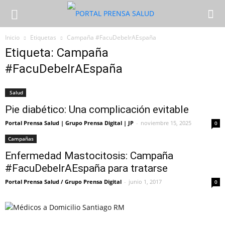
Inicio
Etiquetas
Campaña #FacuDebeIrAEspaña
Etiqueta: Campaña
#FacuDebeIrAEspaña
Salud
Pie diabético: Una complicación evitable
Portal Prensa Salud | Grupo Prensa Digital | JP
-
noviembre 15, 2025
0
Campañas
Enfermedad Mastocitosis: Campaña
#FacuDebeIrAEspaña para tratarse
Portal Prensa Salud / Grupo Prensa Digital
-
junio 1, 2017
0