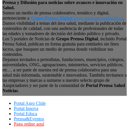
Prensa y Difusión para noticias sobre avances e innovación en
Salud.
Somos un medio de prensa colaborativo, temático y digital,
perteneciente a
Grupo Prensa Digital
www.grupoprensadigital.cl
.
Damos visibilidad a temas del área salud, mediante la publicación de
contenidos de calidad, con una audiencia de profesionales de todas
las edades y tomadores de decisión del ámbito público y privado.
Los 5 portales de Noticias de
Grupo Prensa Digital
, incluido Portal
Prensa Salud, publican en forma gratuita para entidades sin fines
lucros, que busquen un medio de prensa donde visibilizar sus
contenidos.
Dejamos invitados a periodistas, fundaciones, municipios, colegios,
universidades, ONG, agrupaciones, ministerios, servicios públicos,
etc… a ser parte de nuestra red de prensa colaborativa para una
salud más informada, sustentable e innovadora. También invitamos a
las empresas y marcas a sumarse a nuestro selecto grupo de
Auspiciadores y ser parte de la comunidad de
Portal Prensa Salud
Noticias
.
Portal Agro Chile
Portal Innova
Portal Educa
Prensa&Eventos
Paga online aquí