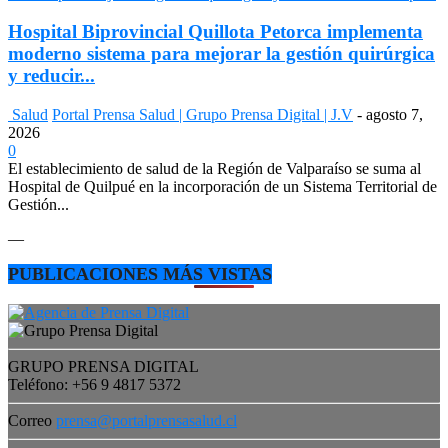
Hospital Biprovincial Quillota Petorca implementa
moderno sistema para mejorar la gestión quirúrgica
y reducir...
Salud
Portal Prensa Salud | Grupo Prensa Digital | J.V
-
agosto 7,
2026
0
El establecimiento de salud de la Región de Valparaíso se suma al
Hospital de Quilpué en la incorporación de un Sistema Territorial de
Gestión...
—
PUBLICACIONES MÁS VISTAS
GRUPO PRENSA DIGITAL
Teléfono: +56 9 4817 5372
Correo
prensa@portalprensasalud.cl